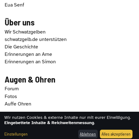
Eua Senf
Über uns
Wir Schwatzgelben
schwatzgelb.de unterstützen
Die Geschichte
Erinnerungen an Arne
Erinnerungen an Simon
Augen & Ohren
Forum
Fotos
Auffe Ohren
Wir nutzen Cookies & externe Inhalte nur mit eurer Einwilligung.
2026 - schwatzgelb.de |
Impressum
|
Datenschutz
|
Eingebettete Inhalte & Reichweitenmessung
.
Erklärung zur Barrierefreiheit
|
Cookie-Einstellungen
Einstellungen
Ablehnen
Alles akzeptieren