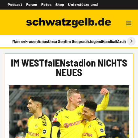
Podcast
Forum
Fotos
Shop
Unterstütze uns!
Männer
Frauen
Amas
Unsa Senf
Im Gespräch
Jugend
Handball
Archiv
IM WESTfalENstadion NICHTS
NEUES