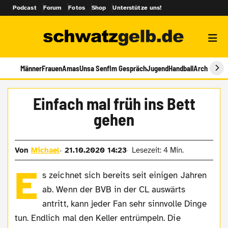
Podcast
Forum
Fotos
Shop
Unterstütze uns!
Männer
Frauen
Amas
Unsa Senf
Im Gespräch
Jugend
Handball
Archiv
Einfach mal früh ins Bett
gehen
Von
Michael
21.10.2020 14:23
Lesezeit: 4 Min.
E
s zeichnet sich bereits seit einigen Jahren
ab. Wenn der BVB in der CL auswärts
antritt, kann jeder Fan sehr sinnvolle Dinge
tun. Endlich mal den Keller entrümpeln. Die