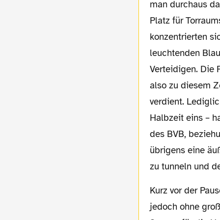
man durchaus da
Platz für Torrau
konzentrierten si
leuchtenden Blau
Verteidigen. Die
also zu diesem Z
verdient. Lediglic
Halbzeit eins – h
des BVB, bezieh
übrigens eine äuß
zu tunneln und d
Kurz vor der Pause gab es dann noch einen Freistoß und eine Ecke für den WSV, welche
jedoch ohne groß