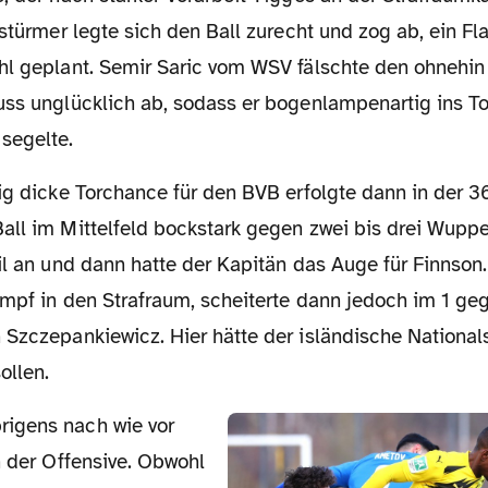
lstürmer legte sich den Ball zurecht und zog ab, ein F
hl geplant. Semir Saric vom WSV fälschte den ohnehin
uss unglücklich ab, sodass er bogenlampenartig ins To
segelte.
ll im Mittelfeld bockstark gegen zwei bis drei Wupper
il an und dann hatte der Kapitän das Auge für Finnson
ampf in den Strafraum, scheiterte dann jedoch im 1 geg
Szczepankiewicz. Hier hätte der isländische Nationals
ollen.
n der Offensive. Obwohl