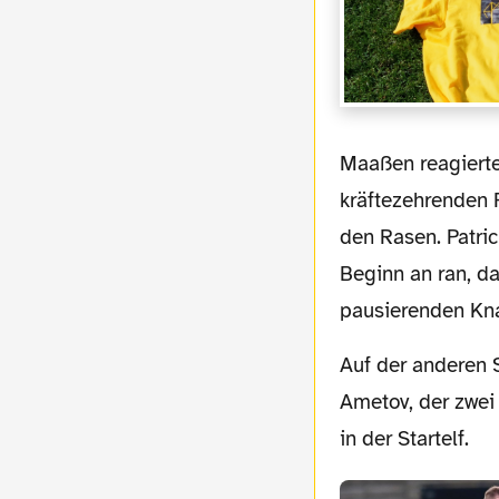
Maaßen reagierte ob der zuletzt etwas fehlenden Luft und schickte nach den beiden
kräftezehrenden 
den Rasen. Patri
Beginn an ran, da
pausierenden Kna
Auf der anderen Seite brachten die Wuppertaler einen alten Bekannten mit: Bayhan
Ametov, der zwei
in der Startelf.