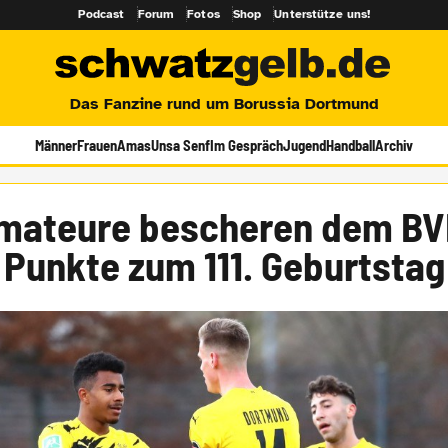
Podcast
Forum
Fotos
Shop
Unterstütze uns!
Das Fanzine rund um Borussia Dortmund
Männer
Frauen
Amas
Unsa Senf
Im Gespräch
Jugend
Handball
Archiv
mateure bescheren dem BV
Punkte zum 111. Geburtstag