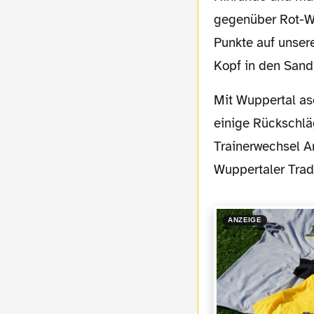
gegenüber Rot-We
Punkte auf unser
Kopf in den Sand
Mit Wuppertal asozial fand sich am Samstag ein Gegner ein, der in dieser Saison schon
einige Rückschlä
Trainerwechsel An
Wuppertaler Tradi
ANZEIGE