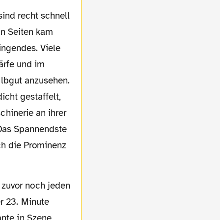
en Seiten kam
ingendes. Viele
ärfe und im
albgut anzusehen.
icht gestaffelt,
hinerie an ihrer
 Das Spannendste
ch die Prominenz
r 23. Minute
ante in Szene