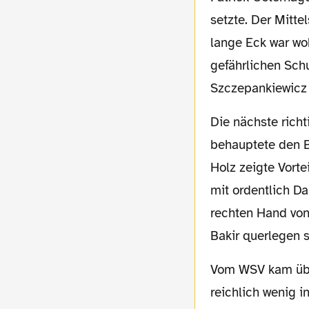
setzte. Der Mitte
lange Eck war wo
gefährlichen Sch
Szczepankiewicz 
Die nächste richtig dicke Torchance für den BVB erfolgte dann in der 36. Minute. Tigges
behauptete den Ba
Holz zeigte Vorte
mit ordentlich D
rechten Hand von 
Bakir querlegen s
Vom WSV kam übrigens nach wie vor
reichlich wenig i