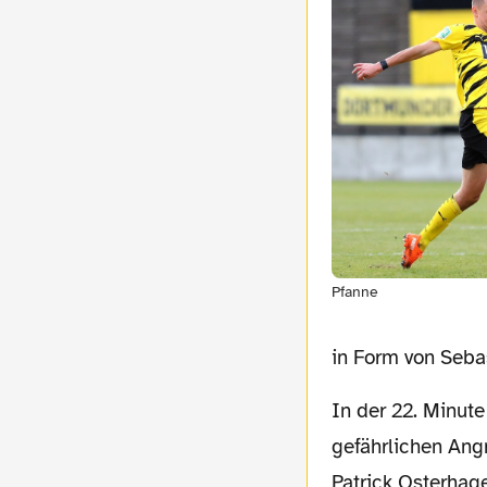
Pfanne
in Form von Seba
In der 22. Minute ging es dann jedoch ganz schnell: Nachdem der WSV zuvor noch jeden
gefährlichen Angr
Patrick Osterhage