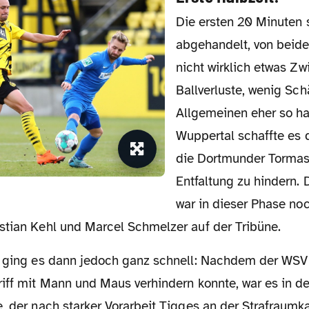
Die ersten 20 Minuten sind recht schnell
abgehandelt, von beid
nicht wirklich etwas Zw
Ballverluste, wenig Sch
Allgemeinen eher so h
Wuppertal schaffte es d
die Dortmunder Tormasc
Entfaltung zu hindern.
war in dieser Phase no
stian Kehl und Marcel Schmelzer auf der Tribüne.
iff mit Mann und Maus verhindern konnte, war es in de
, der nach starker Vorarbeit Tigges an der Strafraumk