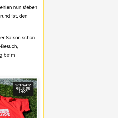
fehlen nun sieben
rund ist, den
-Besuch,
ig beim
SCHWATZ
GELB.DE
SHOP