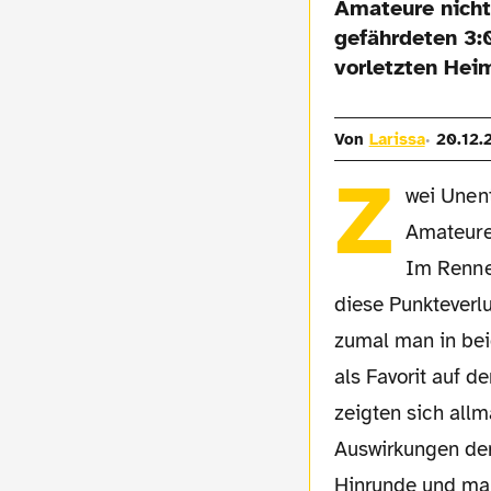
Amateure nicht
gefährdeten 3:0
vorletzten Heim
Von
Larissa
20.12.
Z
wei Unen
Amateure 
Im Renne
diese Punkteverlus
zumal man in bei
als Favorit auf d
zeigten sich allm
Auswirkungen der
Hinrunde und man