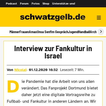
Podcast
Forum
Fotos
Shop
Unterstütze uns!
Männer
Frauen
Amas
Unsa Senf
Im Gespräch
Jugend
Handball
Archiv
Interview zur Fankultur in
Israel
Von
Nicolai
01.12.2020 16:32
Lesezeit: 7 Min.
D
ie Pandemie hat die Arbeit von uns allen
verändert. Das Fanprojekt Dortmund bietet
daher jetzt eine digitale Vortragsreihe zu
Fußball- und Fankultur in anderen Ländern an. Wir