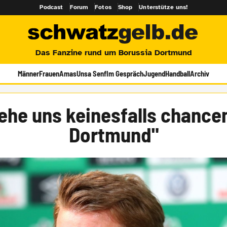
Podcast
Forum
Fotos
Shop
Unterstütze uns!
Das Fanzine rund um Borussia Dortmund
Männer
Frauen
Amas
Unsa Senf
Im Gespräch
Jugend
Handball
Archiv
sehe uns keinesfalls chancen
Dortmund"