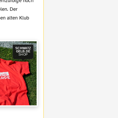
demzufolge noch
len. Der
en alten Klub
SCHWATZ
GELB.DE
SHOP