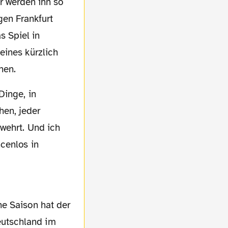
r werden ihn so
gen Frankfurt
s Spiel in
eines kürzlich
nen.
hen, jeder
wehrt. Und ich
cenlos in
eutschland im