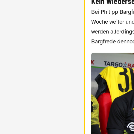
Kein Wieders
Bei Philipp Bargfrede hat Kohfeldt ebenfalls gute Nachrichten zu vermelden. „Er ist eine
Woche weiter und
werden allerdings
Bargfrede dennoc