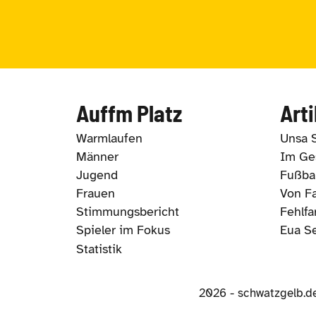
Auffm Platz
Arti
Warmlaufen
Unsa 
Männer
Im Ges
Jugend
Fußbal
Frauen
Von Fa
Stimmungsbericht
Fehlfa
Spieler im Fokus
Eua S
Statistik
2026 - schwatzgelb.d