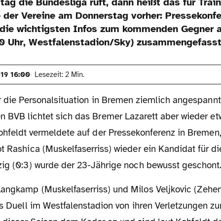
g die Bundesliga ruft, dann heißt das für Train
e der Vereine am Donnerstag vorher: Pressekonfe
 die wichtigsten Infos zum kommenden Gegner 
0 Uhr, Westfalenstadion/Sky) zusammengefasst
19 16:00
Lesezeit: 2 Min.
r die Personalsituation in Bremen ziemlich angespannt
 BVB lichtet sich das Bremer Lazarett aber wieder et
ohfeldt vermeldete auf der Pressekonferenz in Bremen,
t Rashica (Muskelfaserriss) wieder ein Kandidat für die
zig (0:3) wurde der 23-Jährige noch bewusst geschont
as Duell im Westfalenstadion von ihren Verletzungen zu