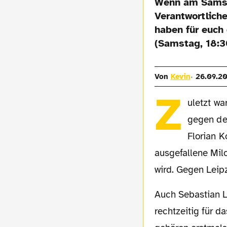
Wenn am Samsta
Verantwortlich
haben für euch
(Samstag, 18:3
Von
Kevin
26.09.20
Z
uletzt wa
gegen den
Florian K
ausgefallene Milo
wird. Gegen Leip
Auch Sebastian Langkamp (Muskelfaserriss) und Milos Veljkovic (Zehenbruch) kehren
rechtzeitig für d