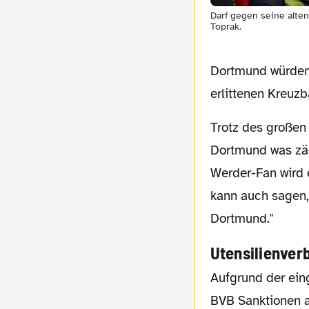
Darf gegen seine alte
Toprak.
Dortmund würden 
erlittenen Kreuzb
Trotz des großen Krankenstandes in Bremen ist der Übungsleiter guter Dinge, in
Dortmund was zäh
Werder-Fan wird 
kann auch sagen,
Dortmund."
Utensilienver
Aufgrund der eingesetzten Pyrotechnik seitens der Gästefans vergangene Saison hat der
BVB Sanktionen 