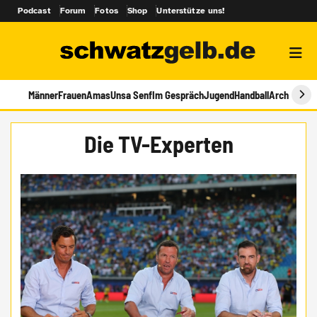
Podcast
Forum
Fotos
Shop
Unterstütze uns!
Männer
Frauen
Amas
Unsa Senf
Im Gespräch
Jugend
Handball
Archiv
Die TV-Experten