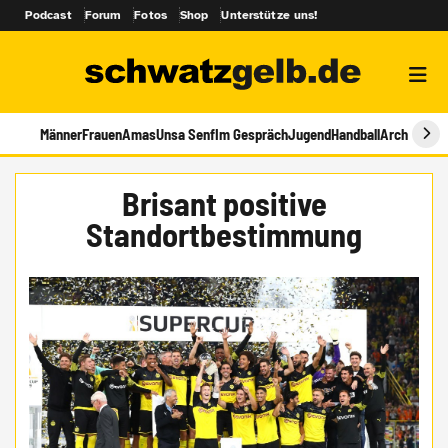
Podcast
Forum
Fotos
Shop
Unterstütze uns!
Männer
Frauen
Amas
Unsa Senf
Im Gespräch
Jugend
Handball
Archiv
Brisant positive
Standortbestimmung