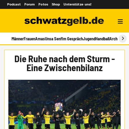
Podcast
Forum
Fotos
Shop
Unterstütze uns!
Männer
Frauen
Amas
Unsa Senf
Im Gespräch
Jugend
Handball
Archiv
Die Ruhe nach dem Sturm -
Eine Zwischenbilanz