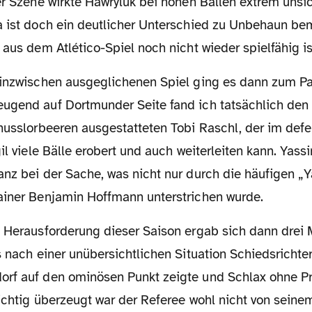
er Szene wirkte Hawryluk bei hohen Bällen extrem unsi
a ist doch ein deutlicher Unterschied zu Unbehaun be
 aus dem Atlético-Spiel noch nicht wieder spielfähig is
ugend auf Dortmunder Seite fand ich tatsächlich den
husslorbeeren ausgestatteten Tobi Raschl, der im defe
gil viele Bälle erobert und auch weiterleiten kann. Yass
nz bei der Sache, was nicht nur durch die häufigen „Y
ainer Benjamin Hoffmann unterstrichen wurde.
s nach einer unübersichtlichen Situation Schiedsrichte
orf auf den ominösen Punkt zeigte und Schlax ohne 
ichtig überzeugt war der Referee wohl nicht von seinem