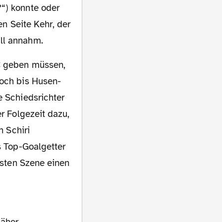
“) konnte oder
en Seite Kehr, der
ll annahm.
noch bis Husen-
e Schiedsrichter
er Folgezeit dazu,
n Schiri
s Top-Goalgetter
besten Szene einen