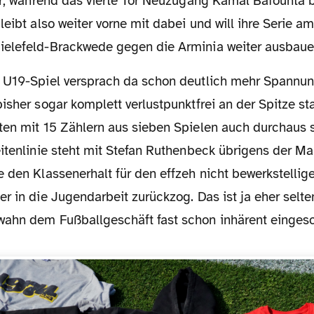
fer, während das vierte Tor Neuzugang Kamal Bafounta 
leibt also weiter vorne mit dabei und will ihre Serie a
elefeld-Brackwede gegen die Arminia weiter ausbaue
isher sogar komplett verlustpunktfrei an der Spitze st
ten mit 15 Zählern aus sieben Spielen auch durchaus s
itenlinie steht mit Stefan Ruthenbeck übrigens der Man
e den Klassenerhalt für den effzeh nicht bewerkstellig
r in die Jugendarbeit zurückzog. Das ist ja eher selte
ahn dem Fußballgeschäft fast schon inhärent eingesc