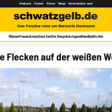
Podcast
Forum
Fotos
Shop
Unterstütze uns!
Das Fanzine rund um Borussia Dortmund
Männer
Frauen
Amas
Unsa Senf
Im Gespräch
Jugend
Handball
Archiv
e Flecken auf der weißen 