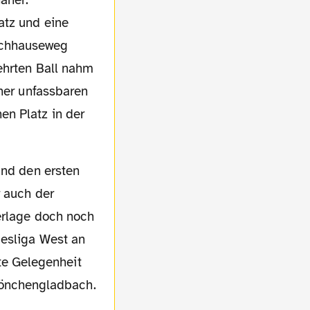
atz und eine
achhauseweg
ehrten Ball nahm
iner unfassbaren
en Platz in der
r auch der
derlage doch noch
desliga West an
e Gelegenheit
önchengladbach.