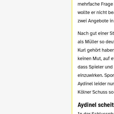
mehrfache Frage 
wollte er nicht b
zwei Angebote in
Nach gut einer Stunde hätte es dann einen weiteren Elfmeter für den FC geben müssen,
als Müller so de
Kurl gehört haben
keinen Mut, auf e
dass Spieler und 
einzuwirken. Spor
Aydinel leider nu
Kölner Schuss so
Aydinel scheit
In der Schlussphase waren die Kölner tendenziell dem zweiten Treffer näher.