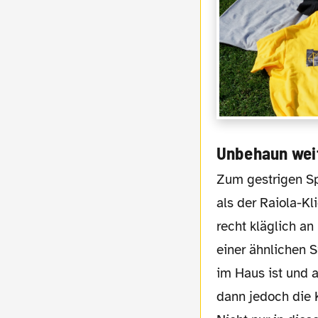
Unbehaun weit
Zum gestrigen Spiel: Nach gut zehn Minuten hatte der BVB die erste größere Chance,
als der Raiola-Kl
recht kläglich an
einer ähnlichen S
im Haus ist und a
dann jedoch die K