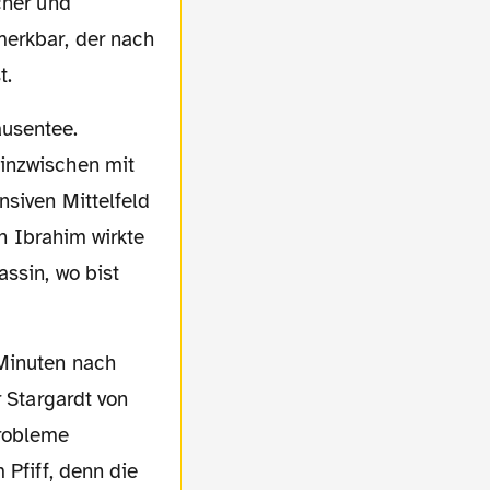
cher und
merkbar, der nach
t.
 inzwischen mit
nsiven Mittelfeld
in Ibrahim wirkte
assin, wo bist
r Stargardt von
Probleme
 Pfiff, denn die