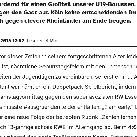
ordernd für einen Großteil unserer U19-Borussen
en den Gast aus Köln keine entscheidenden Im
h gegen clevere Rheinländer am Ende beugen.
.2018 13:52
Lesezeit: 4 Min.
tor dieser Zeilen in seinem fortgeschrittenen Alter leid
 ist, nächtliche Geburtstagsfeiern mit den unmenschl
iten der Jugendligen zu vereinbaren, sei erst einmal A
lant war nämlich ein Doppelpack-Spielbericht, in dem 
amstagvormittag gegen den super asozialen RW Essen
s musste #ausgruenden leider entfallen. „I am early.“ 
ur eine neue Folge der beliebten Rubrik „Zählen lerne
ch 13-jährige schoss RWE im Alleingang ab. Beim 4:0 e