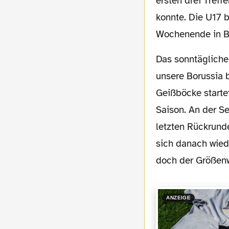
ersten drei Tref
konnte. Die U17 b
Wochenende in Bi
Das sonntägliche U19-Spiel versprach da schon deutlich mehr Spannung, wenngleich
unsere Borussia b
Geißböcke starte
Saison. An der Se
letzten Rückrund
sich danach wiede
doch der Größenw
ANZEIGE