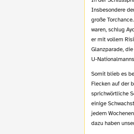
Insbesondere der
große Torchance
waren, schlug Ay
er mit vollem Ris
Glanzparade, die
U-Nationalmannsc
Somit blieb es beim nicht unverdienten 0:1 aus Sicht unserer Borussia und den ersten
Flecken auf der b
sprichwörtliche 
einige Schwachst
jedem Wochenend
dazu haben unse