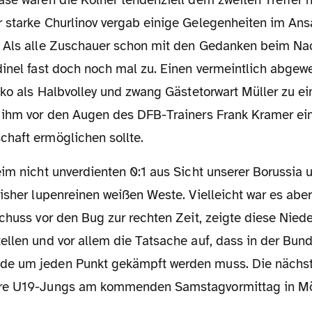
 starke Churlinov vergab einige Gelegenheiten im Ans
. Als alle Zuschauer schon mit den Gedanken beim N
dinel fast doch noch mal zu. Einen vermeintlich abgew
iko als Halbvolley und zwang Gästetorwart Müller zu e
 ihm vor den Augen des DFB-Trainers Frank Kramer ein
haft ermöglichen sollte.
isher lupenreinen weißen Weste. Vielleicht war es abe
Schuss vor den Bug zur rechten Zeit, zeigte diese Nie
ellen und vor allem die Tatsache auf, dass in der Bun
e um jeden Punkt gekämpft werden muss. Die nächst
re U19-Jungs am kommenden Samstagvormittag in M