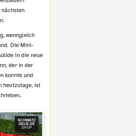
beisteuern
m nächsten
n.
and. Die Mini-
olide in die neue
n, der in der
en konnte und
n heutzutage, ist
hrieben.
SCHWATZ
GELB.DE
SHOP