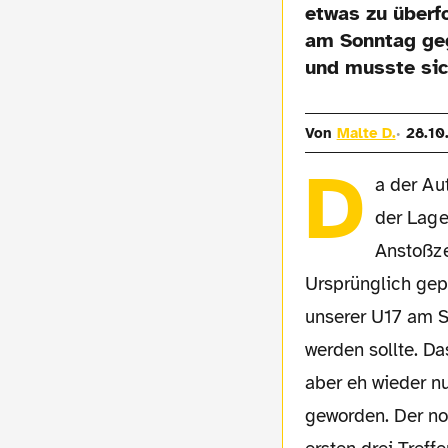
etwas zu überf
am Sonntag geg
und musste sic
Von
Malte D.
28.10
D
a der Au
der Lage
Anstoßze
Ursprünglich gep
unserer U17 am S
werden sollte. Da
aber eh wieder n
geworden. Der no