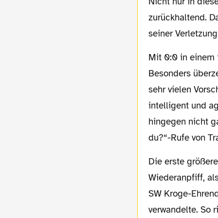
Nicht nur in dies
zurückhaltend. D
seiner Verletzung
Mit 0:0 in einem inzwischen ausgeglichenen Spiel ging es dann zum Pausentee.
Besonders überze
sehr vielen Vorsc
intelligent und a
hingegen nicht ga
du?“-Rufe von Tr
Die erste größere Herausforderung dieser Saison ergab sich dann drei Minuten nach
Wiederanpfiff, al
SW Kroge-Ehrend
verwandelte. So r