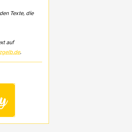
den Texte, die
xt auf
zgelb.de
.