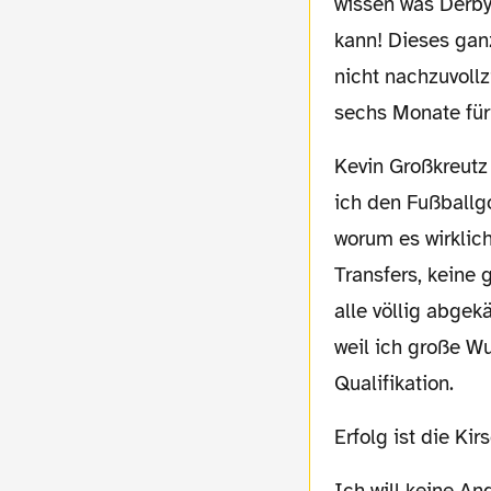
wissen was Derby
kann! Dieses gan
nicht nachzuvollz
sechs Monate für
Kevin Großkreutz war in dieser Hinsicht von unschätzbarem Wert. Um den Jungen hatte
ich den Fußballg
worum es wirklic
Transfers, keine
alle völlig abgek
weil ich große Wu
Qualifikation.
Erfolg ist die Ki