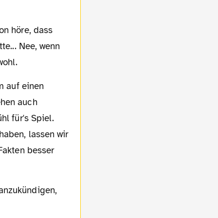
te... Nee, wenn
wohl.
ehen auch
l für's Spiel.
haben, lassen wir
 Fakten besser