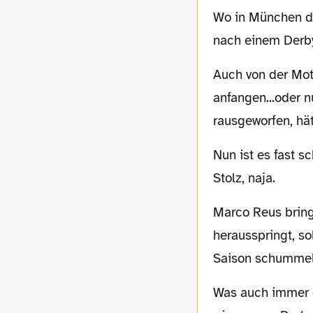
Wo in München die Meisterschaft ein müdes Lächeln entlockt, würde man in Dortmund
nach einem Derby
Auch von der Motivation für die verbleibenden Spiele will ich gar nicht erst
anfangen...oder n
rausgeworfen, hä
Nun ist es fast schon egal, wie diese Saison endet: Unser ganzes Leben, ja. Unser ganzer
Stolz, naja.
Marco Reus bringt es auf den Punkt: Wenn am Ende ein Champions League Platz
herausspringt, sol
Saison schummel
Was auch immer geplant ist, für die nächste Saison, ich fordere Trainer und Spieler, die