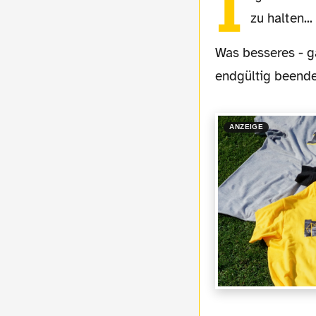
I
zu halten...
Was besseres - gab's bestimmt welche, die das dachten, die Blauen dürften das nun
endgültig beende
ANZEIGE