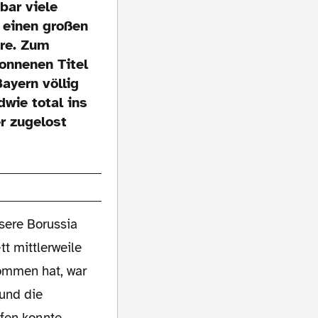
bar viele
 einen großen
hre. Zum
onnenen Titel
ayern völlig
wie total ins
r zugelost
sere Borussia
t mittlerweile
kommen hat, war
 und die