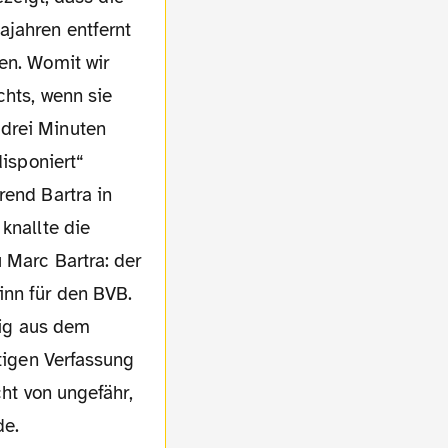
ajahren entfernt
en. Womit wir
chts, wenn sie
 drei Minuten
disponiert“
rend Bartra in
knallte die
 Marc Bartra: der
inn für den BVB.
llig aus dem
itigen Verfassung
cht von ungefähr,
de.