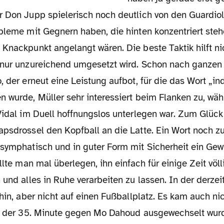
r Don Jupp spielerisch noch deutlich von den Guardiol
obleme mit Gegnern haben, die hinten konzentriert steh
Knackpunkt angelangt wären. Die beste Taktik hilft ni
 nur unzureichend umgesetzt wird. Schon nach ganzen
, der erneut eine Leistung aufbot, für die das Wort „in
 wurde, Müller sehr interessiert beim Flanken zu, wäh
Vidal im Duell hoffnungslos unterlegen war. Zum Glück 
psdrossel den Kopfball an die Latte. Ein Wort noch zu
 symphatisch und in guter Form mit Sicherheit ein Gew
ollte man mal überlegen, ihn einfach für einige Zeit vö
 und alles in Ruhe verarbeiten zu lassen. In der derze
 hin, aber nicht auf einen Fußballplatz. Es kam auch ni
in der 35. Minute gegen Mo Dahoud ausgewechselt wur