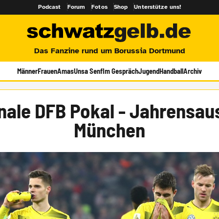
Podcast
Forum
Fotos
Shop
Unterstütze uns!
Das Fanzine rund um Borussia Dortmund
Männer
Frauen
Amas
Unsa Senf
Im Gespräch
Jugend
Handball
Archiv
nale DFB Pokal - Jahrensau
München