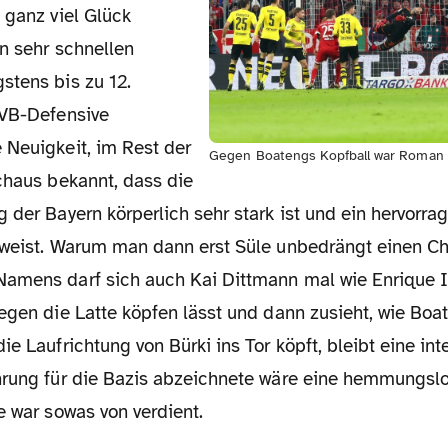
 ganz viel Glück
n sehr schnellen
stens bis zu 12.
BVB-Defensive
 Neuigkeit, im Rest der
Gegen Boatengs Kopfball war Roman 
chaus bekannt, dass die
 der Bayern körperlich sehr stark ist und ein hervorr
fweist. Warum man dann erst Süle unbedrängt einen C
amens darf sich auch Kai Dittmann mal wie Enrique Ig
gegen die Latte köpfen lässt und dann zusieht, wie Bo
ie Laufrichtung von Bürki ins Tor köpft, bleibt eine in
hrung für die Bazis abzeichnete wäre eine hemmungsl
e war sowas von verdient.