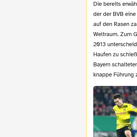
Die bereits erwähnte Auswechselung von Bartra war dann auch die erste „Spielszene“ in
der der BVB eine
auf den Rasen za
Weltraum. Zum Gl
2013 unterscheid
Haufen zu schieß
Bayern schaltete
knappe Führung z