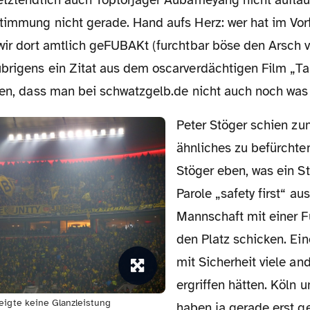
letztendlich auch Toptorjäger Aubameyang nicht auflau
Stimmung nicht gerade. Hand aufs Herz: wer hat im Vorf
wir dort amtlich geFUBAKt (furchtbar böse den Arsch v
übrigens ein Zitat aus dem oscarverdächtigen Film „T
gen, dass man bei schwatzgelb.de nicht auch noch was 
Peter Stöger schien zumindest
ähnliches zu befürchten
Stöger eben, was ein St
Parole „safety first“ au
Mannschaft mit einer F
den Platz schicken. E
mit Sicherheit viele an
ergriffen hätten. Köln u
eigte keine Glanzleistung
haben ja gerade erst ge