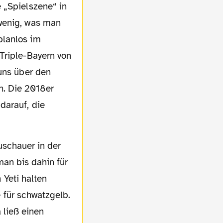
wenig, was man
planlos im
Triple-Bayern von
 uns über den
n. Die 2018er
darauf, die
man bis dahin für
 Yeti halten
 für schwatzgelb.
 ließ einen