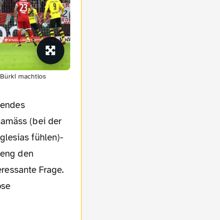
Bürki machtlos
agendes
hamäss (bei der
lesias fühlen)-
ateng den
teressante Frage.
ose