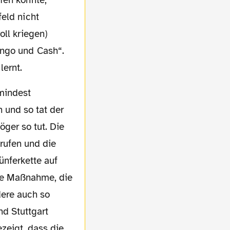
fen konnte,
eld nicht
oll kriegen)
ango und Cash“.
lernt.
 und so tat der
öger so tut. Die
srufen und die
ünferkette auf
ine Maßnahme, die
dere auch so
nd Stuttgart
zeigt, dass die