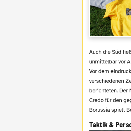
Auch die Süd ließ sich mal wieder nicht lumpen, und lieferte mit ihrer Choreo
unmittelbar vor 
Vor dem eindruck
verschiedenen Ze
berichteten. Der 
Credo für den ge
Borussia spielt B
Taktik & Pers