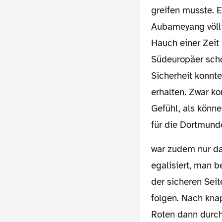
greifen musste. E
Aubameyang völlig
Hauch einer Zeit
Südeuropäer scho
Sicherheit konnt
erhalten. Zwar ko
Gefühl, als könne
für die Dortmunde
war zudem nur das Resultat aus dem Hinspiel
egalisiert, man b
der sicheren Sei
folgen. Nach kna
Roten dann durch 