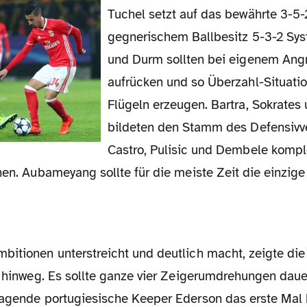
Tuchel setzt auf das bewährte 3-5-2 bzw. bei
gegnerischem Ballbesitz 5-3-2 Sy
und Durm sollten bei eigenem Angr
aufrücken und so Überzahl-Situati
Flügeln erzeugen. Bartra, Sokrates
bildeten den Stamm des Defensivv
Castro, Pulisic und Dembele komple
nen. Aubameyang sollte für die meiste Zeit die einzige 
e hinweg. Es sollte ganze vier Zeigerumdrehungen daue
ragende portugiesische Keeper Ederson das erste Mal h