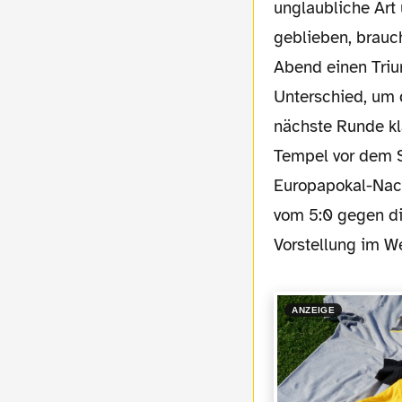
unglaubliche Art
geblieben, brauc
Abend einen Triu
Unterschied, um 
nächste Runde k
Tempel vor dem S
Europapokal-Nach
vom 5:0 gegen di
Vorstellung im W
ANZEIGE