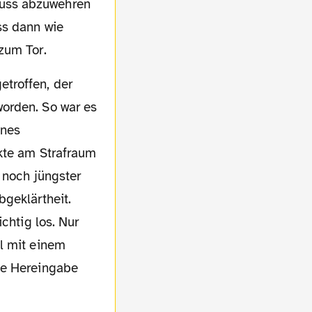
huss abzuwehren
ss dann wie
zum Tor.
orden. So war es
ines
ckte am Strafraum
 noch jüngster
bgeklärtheit.
chtig los. Nur
l mit einem
te Hereingabe