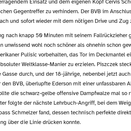
erragendem Einsatz und dem eigenen Kopf Cervis Sc
lichen Gegentreffer zu verhindern. Der BVB im Anschlu
wach und sofort wieder mit dem nötigen Drive und Zug 
hn unwissend wohl noch schöner als ohnehin schon gew
ikaner Pulisic vorbehalten, das Tor im Deckmantel e
absoluter Weltklasse-Manier zu erzielen. Piszczek ste
 Gasse durch, und der 18-jährige, nebenbei jetzt auch
r den BVB, überlupfte Ederson mit einer unfassbaren A
rollte die schwarz-gelbe offensive Dampfwalze mal so ri
ter folgte der nächste Lehrbuch-Angriff, bei dem Weig
pass Schmelzer fand, dessen technisch perfekte direk
g über die Linie drücken konnte.