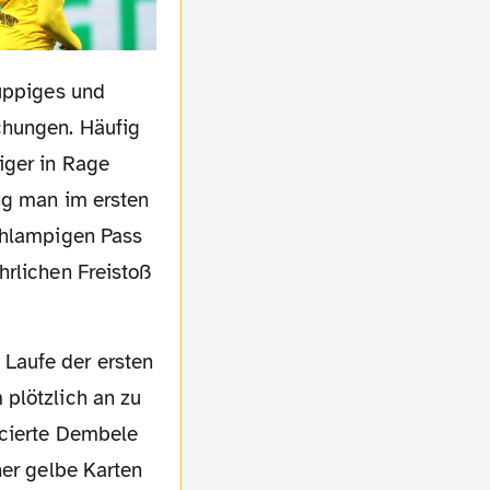
ruppiges und
chungen. Häufig
iger in Rage
ng man im ersten
schlampigen Pass
hrlichen Freistoß
 plötzlich an zu
ncierte Dembele
her gelbe Karten