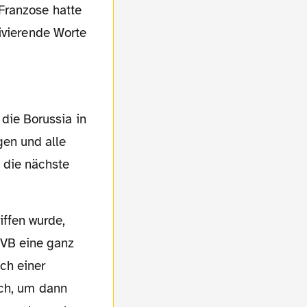
Franzose hatte
ivierende Worte
gen und alle
 die nächste
BVB eine ganz
ch einer
och, um dann