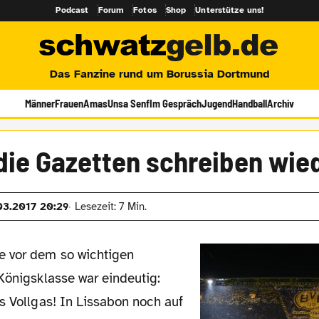
Podcast
Forum
Fotos
Shop
Unterstütze uns!
Das Fanzine rund um Borussia Dortmund
Männer
Frauen
Amas
Unsa Senf
Im Gespräch
Jugend
Handball
Archiv
die Gazetten schreiben wie
03.2017 20:29
Lesezeit: 7 Min.
Königsklasse war eindeutig:
s Vollgas! In Lissabon noch auf