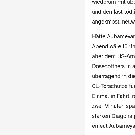
wiederum mit üb
und den fast töd
angeknipst, hell
Hätte Aubameyang nach knapp 50 Minuten mit seinem Fallrückzieher getroffen, der
Abend wäre für i
aber dem US-Amer
Dosenöffners in 
überragend in die
CL-Torschütze fü
Einmal in Fahrt, 
zwei Minuten spä
starken Diagonal
erneut Aubameyan