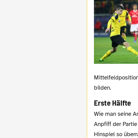
Mittelfeldpositio
bilden.
Erste Hälfte
Wie man seine Ambitionen unterstreicht und deutlich macht, zeigte die Borussia vom
Anpfiff der Parti
Hinspiel so über