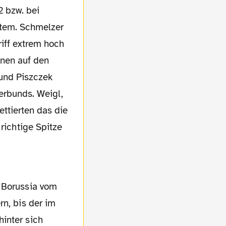
stem. Schmelzer
iff extrem hoch
onen auf den
 und Piszczek
erbunds. Weigl,
ttierten das die
richtige Spitze
rn, bis der im
inter sich