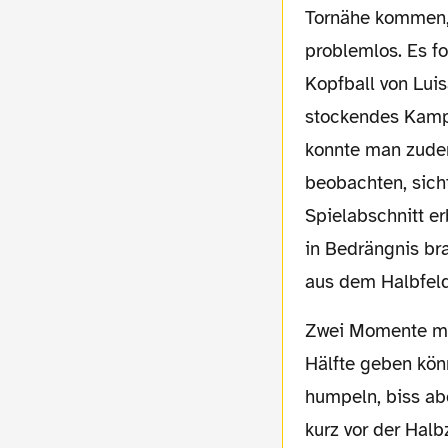
Tornähe kommen, 
problemlos. Es fo
Kopfball von Lui
stockendes Kampf
konnte man zudem
beobachten, sich
Spielabschnitt e
in Bedrängnis br
aus dem Halbfeld
Zwei Momente möglicher Wermutstropfen, hätte es zudem ebenfalls im Laufe der ersten
Hälfte geben kön
humpeln, biss ab
kurz vor der Halb