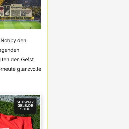
 Nobby den
ragenden
lten den Geist
rneute glanzvolle
SCHWATZ
GELB.DE
SHOP