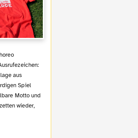
Ausrufezeichen:
llage aus
rdigen Spiel
elbare Motto und
etten wieder,