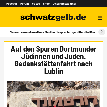
Podcast
Forum
Fotos
Shop
Unterstütze uns!
Männer
Frauen
Amas
Unsa Senf
Im Gespräch
Jugend
Handball
Archiv
Auf den Spuren Dortmunder
Jüdinnen und Juden.
Gedenkstättenfahrt nach
Lublin