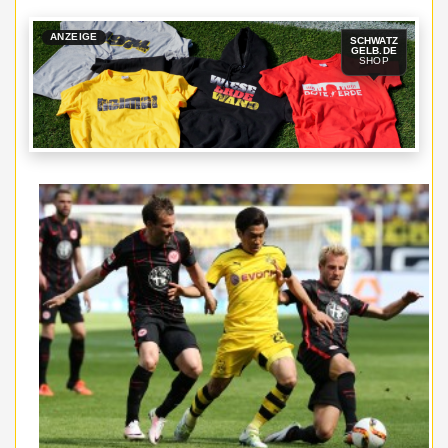
ANZEIGE
SCHWATZ
GELB.DE
SHOP