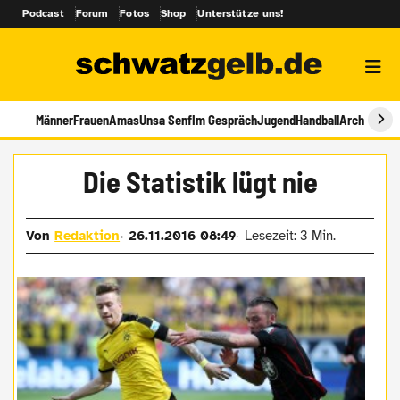
Podcast
Forum
Fotos
Shop
Unterstütze uns!
Männer
Frauen
Amas
Unsa Senf
Im Gespräch
Jugend
Handball
Archiv
Die Statistik lügt nie
Von
Redaktion
26.11.2016 08:49
Lesezeit: 3 Min.