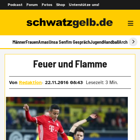
Podcast
Forum
Fotos
Shop
Unterstütze uns!
Männer
Frauen
Amas
Unsa Senf
Im Gespräch
Jugend
Handball
Archiv
Feuer und Flamme
Von
Redaktion
22.11.2016 08:43
Lesezeit: 3 Min.