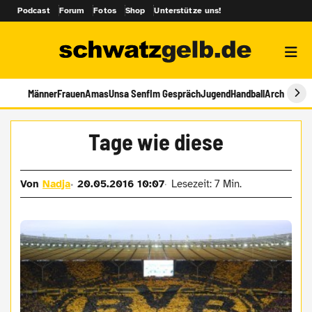
Podcast
Forum
Fotos
Shop
Unterstütze uns!
Männer
Frauen
Amas
Unsa Senf
Im Gespräch
Jugend
Handball
Archiv
Tage wie diese
Von
Nadja
20.05.2016 10:07
Lesezeit: 7 Min.