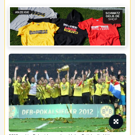
ANZEIGE
SCHWATZ
GELB.DE
SHOP