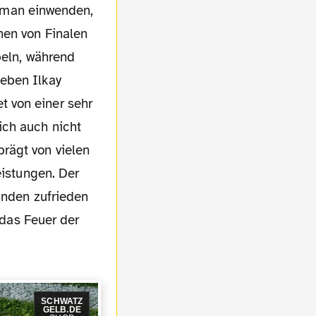
nn man einwenden,
hen von Finalen
beln, während
eben Ilkay
 von einer sehr
ich auch nicht
rägt von vielen
eistungen. Der
anden zufrieden
 das Feuer der
SCHWATZ
GELB.DE