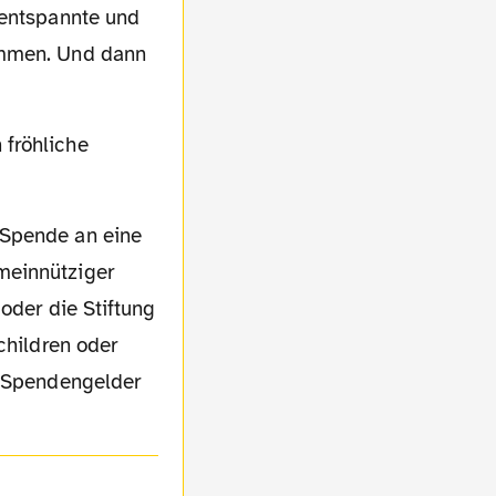
ommen. Und dann
meinnütziger
oder die Stiftung
children oder
f Spendengelder