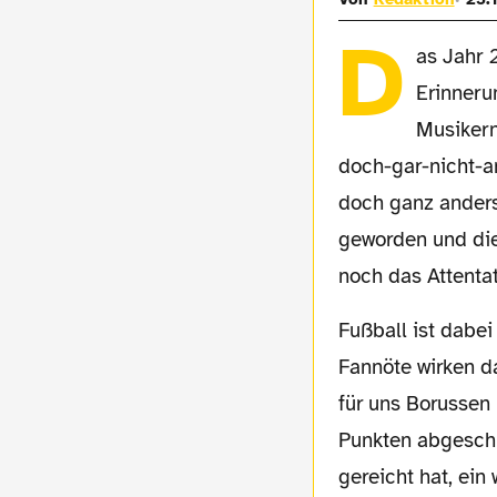
D
as Jahr 
Erinneru
Musikern
doch-gar-nicht-a
doch ganz anders 
geworden und die
noch das Attenta
Fußball ist dabei nur all zu oft in den Hintergrund gerückt, die kleinen und großen
Fannöte wirken d
für uns Borussen
Punkten abgeschl
gereicht hat, ein