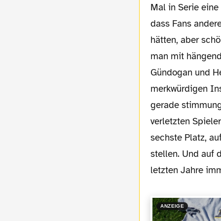
Mal in Serie eine
dass Fans andere
hätten, aber schö
man mit hängende
Gündogan und Hen
merkwürdigen Ins
gerade stimmungs
verletzten Spiele
sechste Platz, au
stellen. Und auf 
letzten Jahre i
ANZEIGE