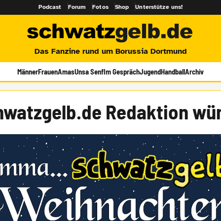
Podcast
Forum
Fotos
Shop
Unterstütze uns!
Das Fanzine rund um Borussia Dortmund
Männer
Frauen
Amas
Unsa Senf
Im Gespräch
Jugend
Handball
Archiv
hwatzgelb.de Redaktion wün