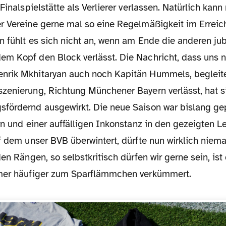
 Finalspielstätte als Verlierer verlassen. Natürlich ka
r Vereine gerne mal so eine Regelmäßigkeit im Erreic
n fühlt es sich nicht an, wenn am Ende die anderen ju
m Kopf den Block verlässt. Die Nachricht, dass uns n
rik Mkhitaryan auch noch Kapitän Hummels, begleitet
zenierung, Richtung Münchener Bayern verlässt, hat s
fördernd ausgewirkt. Die neue Saison war bislang gep
rn und einer auffälligen Inkonstanz in den gezeigten L
f dem unser BVB überwintert, dürfte nun wirklich niem
den Rängen, so selbstkritisch dürfen wir gerne sein, ist
mmer häufiger zum Sparflämmchen verkümmert.