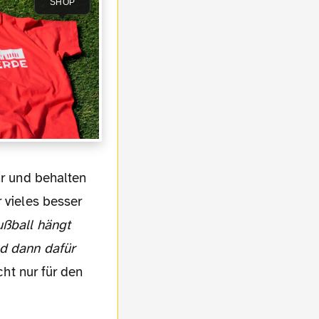
SHOP
 vieles besser
ußball hängt
nd dann dafür
cht nur für den