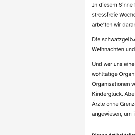
In diesem Sinne feiert schöne und friedliche Weihnachten, genießt die entspannte und
stressfreie Woch
arbeiten wir dara
Die schwatzgelb.de-Redaktion wünscht allen Borussinnen und Borussen fröhliche
Weihnachten und 
Und wer uns eine Freude machen möchte, darf das gerne in Form einer Spende an eine
wohltätige Organ
Organisationen wi
Kinderglück. Aber
Ärzte ohne Grenz
angewiesen, um 