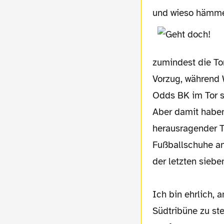
und wieso hämmer
zumindest die To
Vorzug, während 
Odds BK im Tor st
Aber damit haben 
herausragender T
Fußballschuhe an
der letzten sieb
Ich bin ehrlich, 
Südtribüne zu st