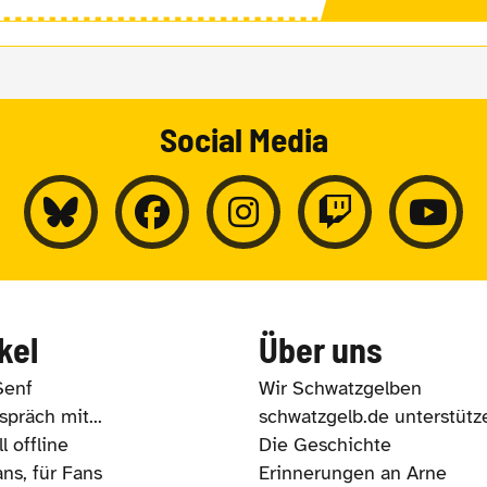
Social Media
kel
Über uns
Senf
Wir Schwatzgelben
präch mit...
schwatzgelb.de unterstütz
l offline
Die Geschichte
ns, für Fans
Erinnerungen an Arne