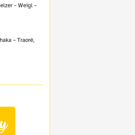
elzer – Weigl –
haka – Traoré,