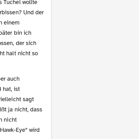
s Tuchel wollte
erbissen? Und der
on einem
päter bin ich
ssen, der sich
t halt nicht so
hat, ist
ielleicht sagt
ßt ja nicht, dass
n nicht
„Hawk-Eye“ wird