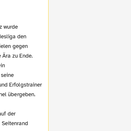
z wurde
desliga den
pielen gegen
e Ära zu Ende.
ein
 seine
nd Erfolgstrainer
chel übergeben.
auf der
 Seitenrand