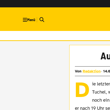
Menü
Au
Von
Redaktion
14.
D
ie letzt
Tuchel, 
noch ein
er nach 19 Uhr s