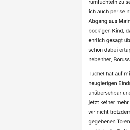
rumfuchteln zu s
ich auch per se 
Abgang aus Mainz
bockigen Kind, da
ehrlich gesagt üb
schon dabei ertap
nebenher, Boruss
Tuchel hat auf mich in den letzten Wochen einen sehr aufgeräumten, aber auch
neugierigen Eind
unübersehbar und 
jetzt keiner mehr
wir nicht trotzde
gegebenen Toren 