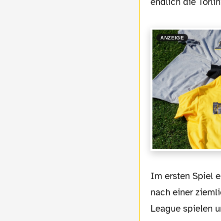
endlich die Torli
ANZEIGE
Im ersten Spiel empfangen wir im heimischen Stadion Borussia Mönchengladbach, die
nach einer zieml
League spielen u