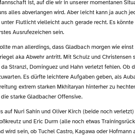
annschaft ist, auf die wir in unserer momentanen Situa
ns alles abverlangen wird. Aber leicht kann ja auch j
 unter Flutlicht vielleicht auch gerade recht. Es könnte
rstes Ausrufezeichen sein.
iegel aka Abwehr antritt. Mit Schulz und Christensen s
, da Stranzl, Dominguez und Hahn verletzt fehlen. Ob da
bzuwarten. Es dürfte leichtere Aufgaben geben, als Au
reitung extrem starken Mkhitaryan hinterher zu hechte
r die starke Gladbacher Offensive.
roßkreutz und Eric Durm (alle noch etwas Trainingsrüc
d wird sein, ob Tuchel Castro, Kagawa oder Hofmann au