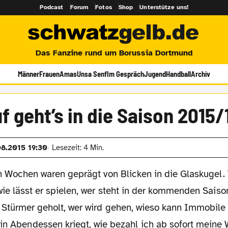
Podcast
Forum
Fotos
Shop
Unterstütze uns!
Das Fanzine rund um Borussia Dortmund
Männer
Frauen
Amas
Unsa Senf
Im Gespräch
Jugend
Handball
Archiv
f geht’s in die Saison 2015/
08.2015 19:30
Lesezeit: 4 Min.
en Wochen waren geprägt von Blicken in die Glaskugel.
wie lässt er spielen, wer steht in der kommenden Saison
 Stürmer geholt, wer wird gehen, wieso kann Immobile 
ein Abendessen kriegt, wie bezahl ich ab sofort meine 