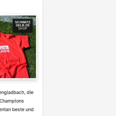
SCHWATZ
GELB.DE
SHOP
r Champions
entan beste und