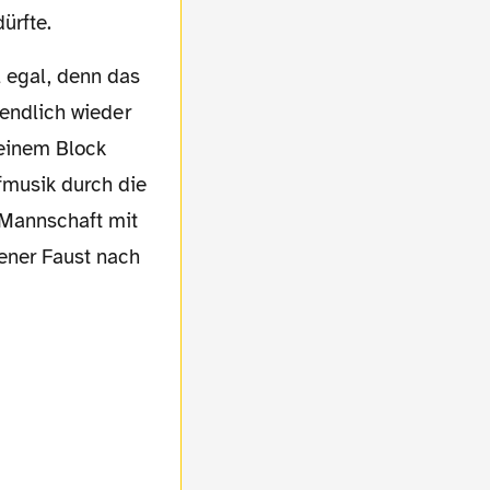
ürfte.
. endlich wieder
meinem Block
fmusik durch die
Mannschaft mit
ener Faust nach