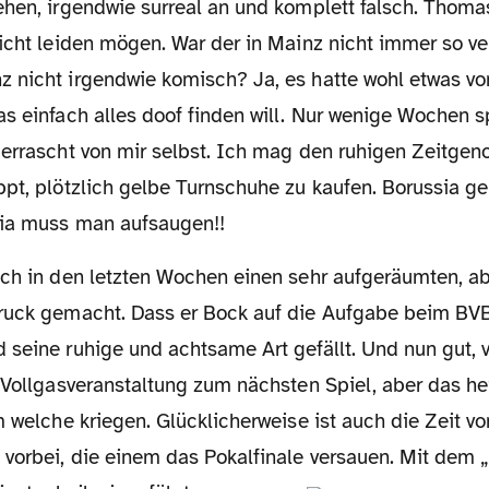
ehen, irgendwie surreal an und komplett falsch. Thoma
nicht leiden mögen. War der in Mainz nicht immer so v
 nicht irgendwie komisch? Ja, es hatte wohl etwas v
s einfach alles doof finden will. Nur wenige Wochen s
errascht von mir selbst. Ich mag den ruhigen Zeitgeno
pt, plötzlich gelbe Turnschuhe zu kaufen. Borussia geh
ia muss man aufsaugen!!
ruck gemacht. Dass er Bock auf die Aufgabe beim BVB 
seine ruhige und achtsame Art gefällt. Und nun gut, v
 Vollgasveranstaltung zum nächsten Spiel, aber das hei
m welche kriegen. Glücklicherweise ist auch die Zeit vo
vorbei, die einem das Pokalfinale versauen. Mit dem 