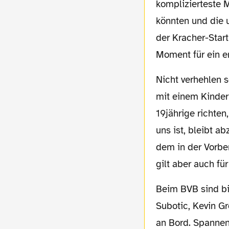
komplizierteste M
könnten und die u
der Kracher-Start
Moment für ein e
Nicht verhehlen sollte man allerdings, dass Gladbach morgen wie einst unsere Borussia
mit einem Kinderr
19jährige richten
uns ist, bleibt a
dem in der Vorbe
gilt aber auch fü
Beim BVB sind bis auf Nuri Sahin und Oliver Kirch (beide noch verletzt) und Neven
Subotic, Kevin G
an Bord. Spannen