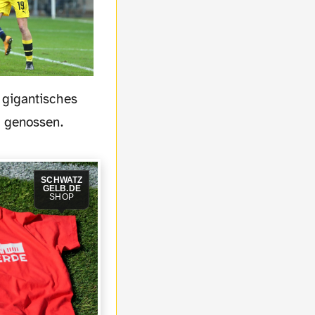
 gigantisches
a genossen.
SCHWATZ
GELB.DE
SHOP