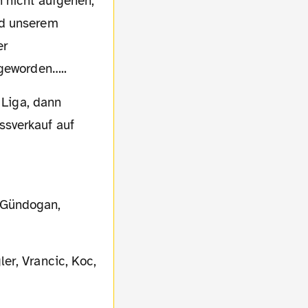
 nicht aufgehen,
ld unserem
er
 geworden…..
ssverkauf auf
 Gündogan,
er, Vrancic, Koc,