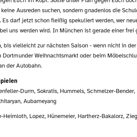
gegen Euch im Kopf. Sollte unser Plan gegen Euch doch
r keine Ausreden suchen, sondern gnadenlos die Schu
Es darf jetzt schon fleißig spekuliert werden, wer neu
bei uns werden wird. In München ist gerade einer frei
em Dortmunder Weihnachtsmarkt oder beim Möbelschlu
an der Autobahn.
spielen
nfeller-Durm, Sokratis, Hummels, Schmelzer-Bender,
hitaryan, Aubameyang
e-Heimloth, Lopez, Hünemeier, Hartherz-Bakalorz, Ziegl