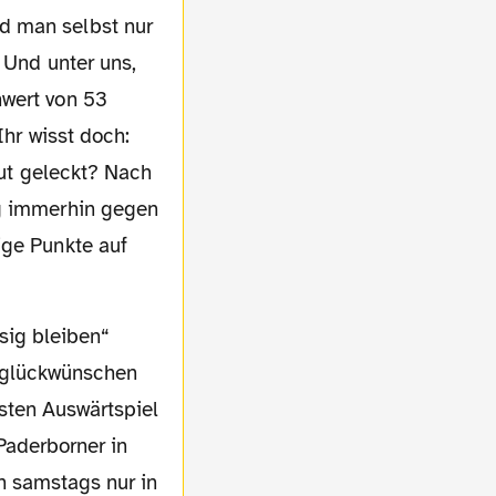
d man selbst nur
 Und unter uns,
nwert von 53
Ihr wisst doch:
lut geleckt? Nach
ag immerhin gegen
ige Punkte auf
Beglückwünschen
sten Auswärtspiel
Paderborner in
h samstags nur in