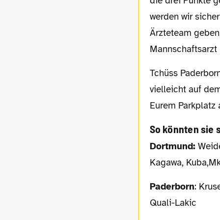
die drei Punkte 
werden wir siche
Ärzteteam geben. 
Mannschaftsarzt 
Tchüss Paderborn, bis vielleicht zur nächsten Saison - wenn nicht in der Liga, dann
vielleicht auf d
Eurem Parkplatz 
So könnten sie 
Dortmund:
Weide
Kagawa, Kuba,Mk
Paderborn
: Krus
Quali-Lakic