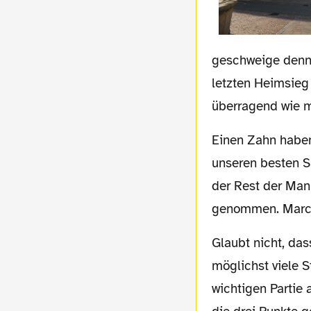
geschweige denn 
letzten Heimsieg 
überragend wie m
Einen Zahn haben wir Euch bereits schon vor der Partie gezogen: Die Gelegenheit,
unseren besten S
der Rest der Mann
genommen. Marco
Glaubt nicht, dass wir Euch unterschätzen werden. Auch wenn wir unter der Woche
möglichst viele S
wichtigen Partie 