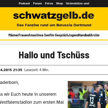
Podcast
Forum
Fotos
Shop
Unterstütze uns!
Das Fanzine rund um Borussia Dortmund
Männer
Frauen
Amas
Unsa Senf
Im Gespräch
Jugend
Handball
Archiv
Hallo und Tschüss
04.2015 21:35
Lesezeit: 4 Min.
Paderborn,
estfalenstadion zum ersten Mal