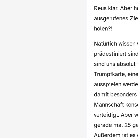
Reus klar. Aber h
ausgerufenes Ziel
holen?!
Natürlich wissen wir, dass wir eigentlich dafür
prädestiniert sin
sind uns absolut 
Trumpfkarte, ein
ausspielen werde
damit besonders s
Mannschaft kons
verteidigt. Aber 
gerade mal 25 ge
Außerdem ist es 