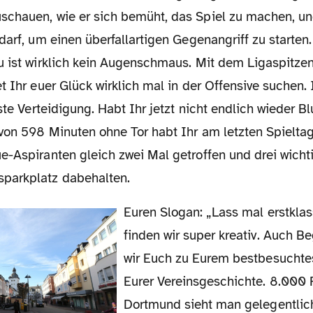
chauen, wie er sich bemüht, das Spiel zu machen, un
darf, um einen überfallartigen Gegenangriff zu starten.
u ist wirklich kein Augenschmaus. Mit dem Ligaspitze
t Ihr euer Glück wirklich mal in der Offensive suchen. 
este Verteidigung. Habt Ihr jetzt nicht endlich wieder B
 von 598 Minuten ohne Tor habt Ihr am letzten Spielt
e-Aspiranten gleich zwei Mal getroffen und drei wicht
parkplatz dabehalten.
Euren Slogan: „Lass mal erstklassig bleiben“
finden wir super kreativ. Auch 
wir Euch zu Eurem bestbesuchte
Eurer Vereinsgeschichte. 8.000 
Dortmund sieht man gelegentlic