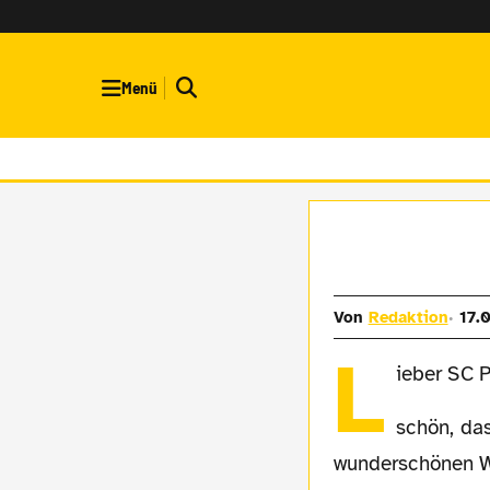
Menü
Von
Redaktion
17.
L
ieber SC 
schön, dass wir Euch heute in unserem
wunderschönen W