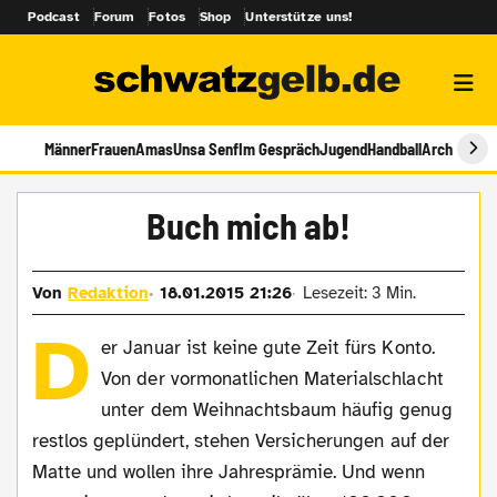
Podcast
Forum
Fotos
Shop
Unterstütze uns!
Männer
Frauen
Amas
Unsa Senf
Im Gespräch
Jugend
Handball
Archiv
Buch mich ab!
Von
Redaktion
18.01.2015 21:26
Lesezeit: 3 Min.
D
er Januar ist keine gute Zeit fürs Konto.
Von der vormonatlichen Materialschlacht
unter dem Weihnachtsbaum häufig genug
restlos geplündert, stehen Versicherungen auf der
Matte und wollen ihre Jahresprämie. Und wenn