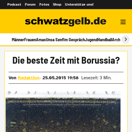
Podcast
Forum
Fotos
Shop
Unterstütze uns!
Männer
Frauen
Amas
Unsa Senf
Im Gespräch
Jugend
Handball
Archiv
Die beste Zeit mit Borussia?
Von
Redaktion
25.05.2015 19:58
Lesezeit: 3 Min.