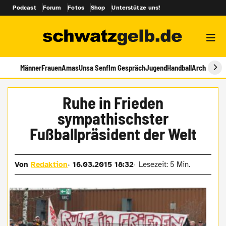
Podcast
Forum
Fotos
Shop
Unterstütze uns!
Männer
Frauen
Amas
Unsa Senf
Im Gespräch
Jugend
Handball
Archiv
Ruhe in Frieden
sympathischster
Fußballpräsident der Welt
Von
Redaktion
16.03.2015 18:32
Lesezeit: 5 Min.