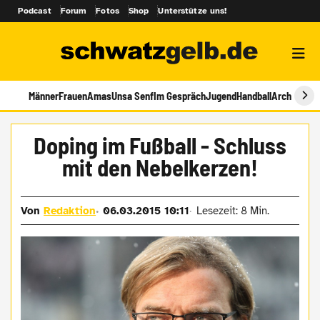
Podcast
Forum
Fotos
Shop
Unterstütze uns!
Männer
Frauen
Amas
Unsa Senf
Im Gespräch
Jugend
Handball
Archiv
Doping im Fußball - Schluss
mit den Nebelkerzen!
Von
Redaktion
06.03.2015 10:11
Lesezeit: 8 Min.