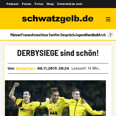
Podcast
Forum
Fotos
Shop
Unterstütze uns!
Männer
Frauen
Amas
Unsa Senf
Im Gespräch
Jugend
Handball
Archiv
DERBYSIEGE sind schön!
Von
Redaktion
08.11.2015 20:24
Lesezeit: 14 Min.