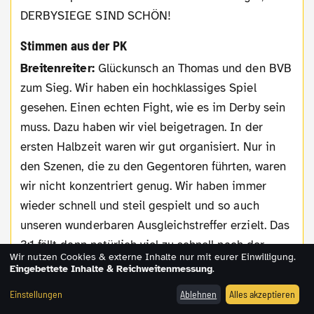
DERBYSIEGE SIND SCHÖN!
Stimmen aus der PK
Breitenreiter:
Glückunsch an Thomas und den BVB
zum Sieg. Wir haben ein hochklassiges Spiel
gesehen. Einen echten Fight, wie es im Derby sein
muss. Dazu haben wir viel beigetragen. In der
ersten Halbzeit waren wir gut organisiert. Nur in
den Szenen, die zu den Gegentoren führten, waren
wir nicht konzentriert genug. Wir haben immer
wieder schnell und steil gespielt und so auch
unseren wunderbaren Ausgleichstreffer erzielt. Das
3:1 fällt dann natürlich viel zu schnell nach der
Wir nutzen Cookies & externe Inhalte nur mit eurer Einwilligung.
Pause. Danach waren wir von der Spielstärke der
Eingebettete Inhalte & Reichweitenmessung
.
Dortmunder beeindruckt. Durch Pierre-Emil
Einstellungen
Ablehnen
Alles akzeptieren
Höjbjerg hatten wir noch die Chance zum