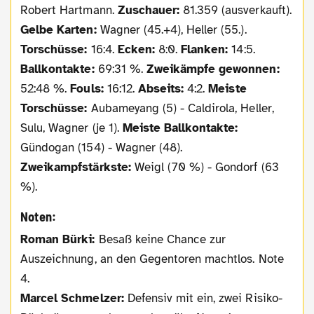
Robert Hartmann.
Zuschauer:
81.359 (ausverkauft).
Gelbe Karten:
Wagner (45.+4), Heller (55.).
Torschüsse:
16:4.
Ecken:
8:0.
Flanken:
14:5.
Ballkontakte:
69:31 %.
Zweikämpfe gewonnen:
52:48 %.
Fouls:
16:12.
Abseits:
4:2.
Meiste
Torschüsse:
Aubameyang (5) - Caldirola, Heller,
Sulu, Wagner (je 1).
Meiste Ballkontakte:
Gündogan (154) - Wagner (48).
Zweikampfstärkste:
Weigl (70 %) - Gondorf (63
%).
Noten:
Roman Bürki:
Besaß keine Chance zur
Auszeichnung, an den Gegentoren machtlos. Note
4.
Marcel Schmelzer:
Defensiv mit ein, zwei Risiko-