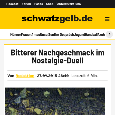
Podcast
Forum
Fotos
Shop
Unterstütze uns!
Männer
Frauen
Amas
Unsa Senf
Im Gespräch
Jugend
Handball
Archiv
Bitterer Nachgeschmack im
Nostalgie-Duell
Von
Redaktion
27.09.2015 23:40
Lesezeit: 6 Min.