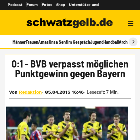
Podcast
Forum
Fotos
Shop
Unterstütze uns!
Männer
Frauen
Amas
Unsa Senf
Im Gespräch
Jugend
Handball
Archiv
0:1 - BVB verpasst möglichen
Punktgewinn gegen Bayern
Von
Redaktion
05.04.2015 16:46
Lesezeit: 7 Min.