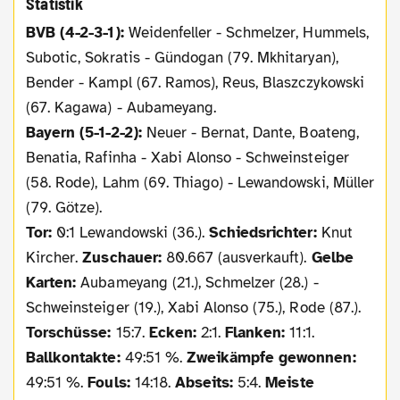
Statistik
BVB (4-2-3-1):
Weidenfeller - Schmelzer, Hummels,
Subotic, Sokratis - Gündogan (79. Mkhitaryan),
Bender - Kampl (67. Ramos), Reus, Blaszczykowski
(67. Kagawa) - Aubameyang.
Bayern (5-1-2-2):
Neuer - Bernat, Dante, Boateng,
Benatia, Rafinha - Xabi Alonso - Schweinsteiger
(58. Rode), Lahm (69. Thiago) - Lewandowski, Müller
(79. Götze).
Tor:
0:1 Lewandowski (36.).
Schiedsrichter:
Knut
Kircher.
Zuschauer:
80.667 (ausverkauft).
Gelbe
Karten:
Aubameyang (21.), Schmelzer (28.) -
Schweinsteiger (19.), Xabi Alonso (75.), Rode (87.).
Torschüsse:
15:7.
Ecken:
2:1.
Flanken:
11:1.
Ballkontakte:
49:51 %.
Zweikämpfe gewonnen:
49:51 %.
Fouls:
14:18.
Abseits:
5:4.
Meiste