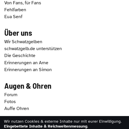
Von Fans, für Fans
Fehlfarben
Eua Senf
Über uns
Wir Schwatzgelben
schwatzgelb.de unterstützen
Die Geschichte
Erinnerungen an Arne
Erinnerungen an Simon
Augen & Ohren
Forum
Fotos
Auffe Ohren
Wir nutzen Cookies & externe Inhalte nur mit eurer Einwilligung.
2026 - schwatzgelb.de |
Impressum
|
Datenschutz
|
Eingebettete Inhalte & Reichweitenmessung
.