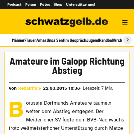
Podcast
Forum
Fotos
Shop
Unterstütze uns!
Männer
Frauen
Amas
Unsa Senf
Im Gespräch
Jugend
Handball
Archiv
Amateure im Galopp Richtung
Abstieg
Von
Redaktion
22.03.2015 18:38
Lesezeit: 7 Min.
B
orussia Dortmunds Amateure taumeln
weiter dem Abstieg entgegen. Der
Meidericher SV fügte dem BVB-Nachwuchs
trotz weltmeisterlicher Unterstützung durch Matze