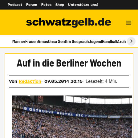
Podcast
Forum
Fotos
Shop
Unterstütze uns!
Männer
Frauen
Amas
Unsa Senf
Im Gespräch
Jugend
Handball
Archiv
Auf in die Berliner Wochen
Von
Redaktion
09.05.2014 20:15
Lesezeit: 4 Min.