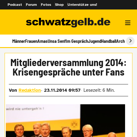
Podcast
Forum
Fotos
Shop
Unterstütze uns!
Männer
Frauen
Amas
Unsa Senf
Im Gespräch
Jugend
Handball
Archiv
Mitgliederversammlung 2014:
Krisengespräche unter Fans
Von
Redaktion
23.11.2014 09:57
Lesezeit: 6 Min.