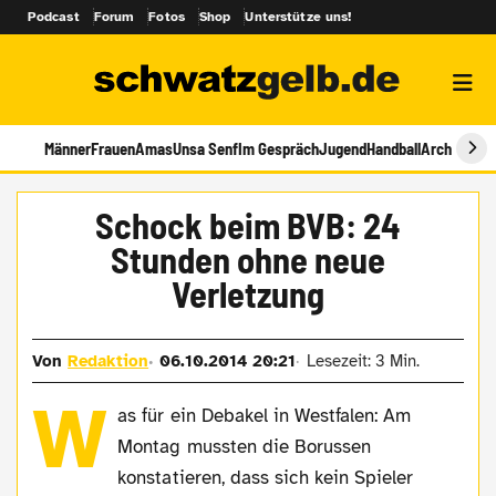
Podcast
Forum
Fotos
Shop
Unterstütze uns!
Männer
Frauen
Amas
Unsa Senf
Im Gespräch
Jugend
Handball
Archiv
Schock beim BVB: 24
Stunden ohne neue
Verletzung
Von
Redaktion
06.10.2014 20:21
Lesezeit: 3 Min.
W
as für ein Debakel in Westfalen: Am
Montag mussten die Borussen
konstatieren, dass sich kein Spieler