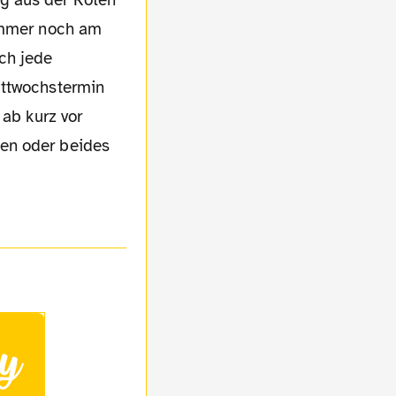
g aus der Roten
 immer noch am
ch jede
ittwochstermin
 ab kurz vor
en oder beides