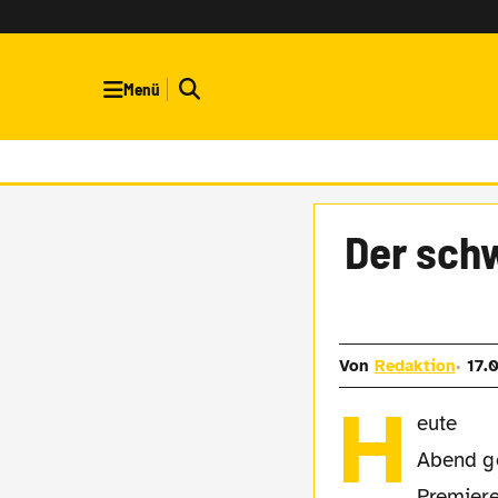
Menü
Der schw
Von
Redaktion
17.
H
eute
Abend ge
Premiere