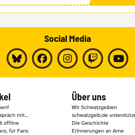
Social Media
kel
Über uns
Senf
Wir Schwatzgelben
präch mit...
schwatzgelb.de unterstütz
l offline
Die Geschichte
ns, für Fans
Erinnerungen an Arne