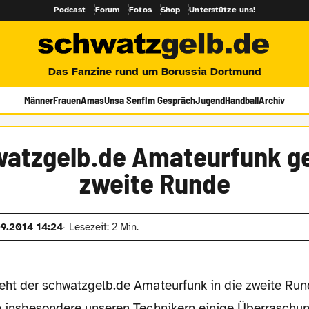
Podcast
Forum
Fotos
Shop
Unterstütze uns!
Das Fanzine rund um Borussia Dortmund
Männer
Frauen
Amas
Unsa Senf
Im Gespräch
Jugend
Handball
Archiv
atzgelb.de Amateurfunk ge
zweite Runde
09.2014 14:24
Lesezeit: 2 Min.
ht der schwatzgelb.de Amateurfunk in die zweite Ru
 insbesondere unseren Technikern einige Überraschun