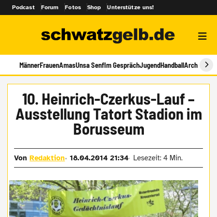
Podcast
Forum
Fotos
Shop
Unterstütze uns!
Männer
Frauen
Amas
Unsa Senf
Im Gespräch
Jugend
Handball
Archiv
10. Heinrich-Czerkus-Lauf –
Ausstellung Tatort Stadion im
Borusseum
Von
Redaktion
18.04.2014 21:34
Lesezeit: 4 Min.