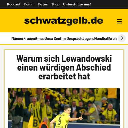
Podcast
Forum
Fotos
Shop
Unterstütze uns!
Männer
Frauen
Amas
Unsa Senf
Im Gespräch
Jugend
Handball
Archiv
Warum sich Lewandowski
einen würdigen Abschied
erarbeitet hat