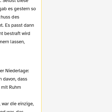
. Selbst diese
gab es gestern so
chuss des
ht. Es passt dann
t bestraft wird
mern lassen,
n davon, dass
ht mit Ruhm
 war die einzige,
nd war, das