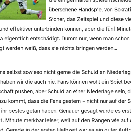
übersehene Handspiel von Sokrati
Sicher, das Zeitspiel und diese vie
und effektiver unterbinden können, aber die fünf Minu
ja eigentlich entschädigt. Dumm nur, wenn man scho
gt werden weiß, dass sie nichts bringen werden…
 haben wir die auch nie. Fans können wohl ein Spiel be
chaft pushen, aber Schuld an einer Niederlage sein, d
azu kommt, dass die Fans gestern – nicht nur auf der 
h ihr bestes getan haben. Genauer gesagt wurde es ers
61. Minute merkbar leiser, weil auf den Rängen wie au
. Gerade in der ersten Halbzeit war es ein guter Auftr