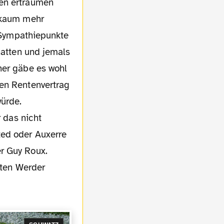
ten erträumen
h kaum mehr
e Sympathiepunkte
hatten und jemals
her gäbe es wohl
nen Rentenvertrag
würde.
r das nicht
ted oder Auxerre
r Guy Roux.
zten Werder