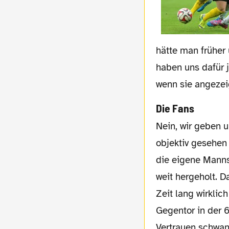
hätte man früher 
haben uns dafür 
wenn sie angezei
Die Fans
Nein, wir geben uns selbst sowieso nicht gerne die Schuld an Niederlagen und ganz
objektiv gesehen
die eigene Manns
weit hergeholt. D
Zeit lang wirklic
Gegentor in der 
Vertrauen schwand