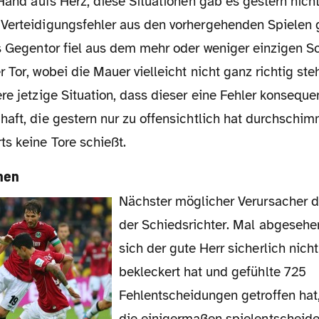
 Hand aufs Herz, diese Situationen gab es gestern nicht
Verteidigungsfehler aus den vorhergehenden Spielen 
as Gegentor fiel aus dem mehr oder weniger einzigen S
 Tor, wobei die Mauer vielleicht nicht ganz richtig ste
re jetzige Situation, dass dieser eine Fehler konsequen
aft, die gestern nur zu offensichtlich hat durchschim
s keine Tore schießt.
hen
Nächster möglicher Verursacher der Niederlage:
der Schiedsrichter. Mal abgesehe
sich der gute Herr sicherlich nic
bekleckert hat und gefühlte 725
Fehlentscheidungen getroffen hat,
die einigermaßen spielentscheide