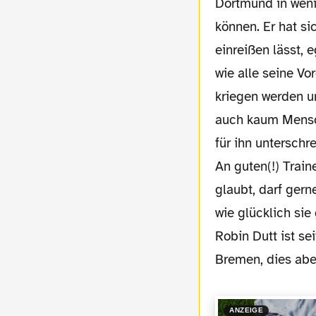
Dortmund in weni
können. Er hat s
einreißen lässt, 
wie alle seine Vo
kriegen werden u
auch kaum Mensch
für ihn unterschr
An guten(!) Train
glaubt, darf ger
wie glücklich si
Robin Dutt ist se
Bremen, dies abe
ANZEIGE