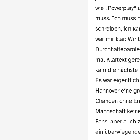
wie „Powerplay“ 
muss. Ich muss n
schreiben, ich ka
war mir klar: Wir
Durchhalteparole
mal Klartext ger
kam die nächste F
Es war eigentlich
Hannover eine gr
Chancen ohne End
Mannschaft kein
Fans, aber auch 
ein überwiegendes