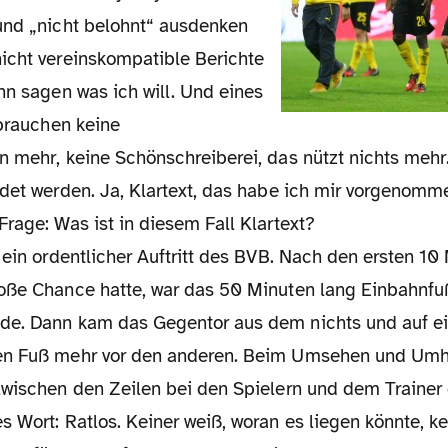
und „nicht belohnt“ ausdenken
icht vereinskompatible Berichte
nn sagen was ich will. Und eines
 brauchen keine
n mehr, keine Schönschreiberei, das nützt nichts mehr
edet werden. Ja, Klartext, das habe ich mir vorgenom
rage: Was ist in diesem Fall Klartext?
 ein ordentlicher Auftritt des BVB. Nach den ersten 10 
oße Chance hatte, war das 50 Minuten lang Einbahnfu
e. Dann kam das Gegentor aus dem nichts und auf ei
en Fuß mehr vor den anderen. Beim Umsehen und Umh
zwischen den Zeilen bei den Spielern und dem Trainer 
 Wort: Ratlos. Keiner weiß, woran es liegen könnte, ke