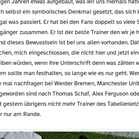
gen Jahren etwas aufgebaut, was wir uns niemals hät
ich selbst ein symbolisches Denkmal gesetzt, das sic
egal was passiert. Er hat bei den Fans doppelt so viel
rgänger zusammen. Er ist der beste Trainer den wir je 
nd dieses Bewusstsein ist bei uns allen vorhanden. Da
en, mich eingeschlossen, die nicht hier und jetzt ei
eiben würden, wenn ihre Unterschrift denn was zählen 
ern sollte man festhalten, so lange wie es nur geht. We
ne mal nachfragen bei Werder Bremen, Manchester Uni
e geworden sind nach Thomas Schaf, Alex Ferguson ode
it gestern übrigens nicht mehr Trainer des Tabellenlet
r nur am Rande.