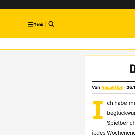
Menü
D
Von
Redaktion
26.
I
ch habe mi
beglückwün
Spielberic
jedes Wochenend