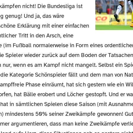
r kämpfen nicht! Die Bundesliga ist
ig genug! Und ja, das wäre
schöne Erklärung mit einer einfachen
tlicher Tritt in den Arsch, eine
e (im Fußball normalerweise in Form eines ordentlichen
ie Spieler wieder zurück auf dem Boden der Tatsachen 
 nur, wenn es am Kampf nicht mangelt. Selbst ein Spie
 die Kategorie Schönspieler fällt und dem man von Nat
ampffreie Phase einräumt, hat sich gestern wie ein Wil
fen, hat Bälle erobert und Löcher gestopft. Und er wa
 hat in sämtlichen Spielen diese Saison (mit Ausnahm
n) mindestens 50% seiner Zweikämpfe gewonnen! Gut
mmer argumentieren, dass man keine Zweikämpfe verlie