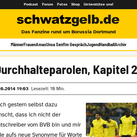
Podcast
Forum
Fotos
Shop
Unterstütze uns!
Das Fanzine rund um Borussia Dortmund
Männer
Frauen
Amas
Unsa Senf
Im Gespräch
Jugend
Handball
Archiv
urchhalteparolen, Kapitel 
10.2014 19:03
Lesezeit: 10 Min.
ch gestern selbst dazu
scht, dass ich nicht der
htschreiber vom BVB bin und mir
e aufs neue Synonyme für Worte