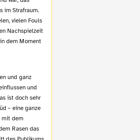
s im Strafraum.
len, vielen Fouls
ten Nachspielzeit
n in dem Moment
einflussen und
as ist doch sehr
Süd – eine ganze
t mit dem
f dem Rasen das
itt des Publikums