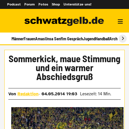
Podcast
Forum
Fotos
Shop
Unterstütze uns!
Männer
Frauen
Amas
Unsa Senf
Im Gespräch
Jugend
Handball
Archiv
Sommerkick, maue Stimmung
und ein warmer
Abschiedsgruß
Von
Redaktion
04.05.2014 19:03
Lesezeit: 14 Min.