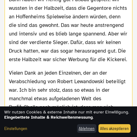
wussten in der Halbzeit, dass die Gegentore nichts
an Hoffenheims Spielweise ändern würden, denn
die sind das gewohnt. Das war heute anstrengend
und intensiv und es blieb lange spannend. Aber wir
sind der verdiente Sieger. Dafür, dass wir keinen
Druck hatten, war das sogar herausragend gut. Die
erste Halbzeit war sicher Werbung für die Kickerei.
Vielen Dank an jeden Einzelnen, der an der
Verabschiedung von Robert Lewandowski beteiligt
war. Ich bin sehr stolz, dass so etwas in der
manchmal etwas aufgeladenen Welt des
Profifußballs noch möglich ist, dass man sich
Wir nutzen Cookies & externe Inhalte nur mit eurer Einwilligung.
einfach mal zurücklehnt und die Leistung in den
Eingebettete Inhalte & Reichweitenmessung
.
vergangenen vier Jahren Revue passieren lässt. Die
Einstellungen
Ablehnen
Alles akzeptieren
Leute haben gesehen, dass er alles gegeben hat