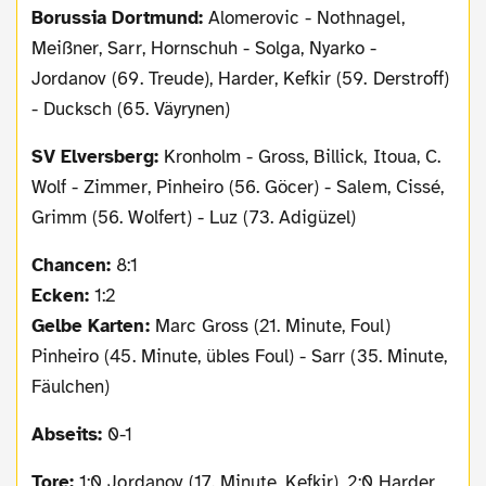
Borussia Dortmund:
Alomerovic - Nothnagel,
Meißner, Sarr, Hornschuh - Solga, Nyarko -
Jordanov (69. Treude), Harder, Kefkir (59. Derstroff)
- Ducksch (65. Väyrynen)
SV Elversberg:
Kronholm - Gross, Billick, Itoua, C.
Wolf - Zimmer, Pinheiro (56. Göcer) - Salem, Cissé,
Grimm (56. Wolfert) - Luz (73. Adigüzel)
Chancen:
8:1
Ecken:
1:2
Gelbe Karten:
Marc Gross (21. Minute, Foul)
Pinheiro (45. Minute, übles Foul) - Sarr (35. Minute,
Fäulchen)
Abseits:
0-1
Tore:
1:0 Jordanov (17. Minute, Kefkir), 2:0 Harder