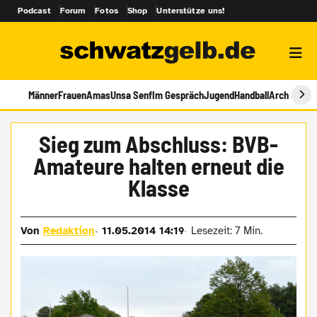
Podcast
Forum
Fotos
Shop
Unterstütze uns!
Männer
Frauen
Amas
Unsa Senf
Im Gespräch
Jugend
Handball
Archiv
Sieg zum Abschluss: BVB-
Amateure halten erneut die
Klasse
Von
Redaktion
11.05.2014 14:19
Lesezeit: 7 Min.