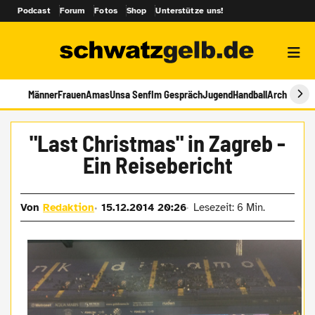
Podcast
Forum
Fotos
Shop
Unterstütze uns!
Männer
Frauen
Amas
Unsa Senf
Im Gespräch
Jugend
Handball
Archiv
"Last Christmas" in Zagreb -
Ein Reisebericht
Von
Redaktion
15.12.2014 20:26
Lesezeit: 6 Min.