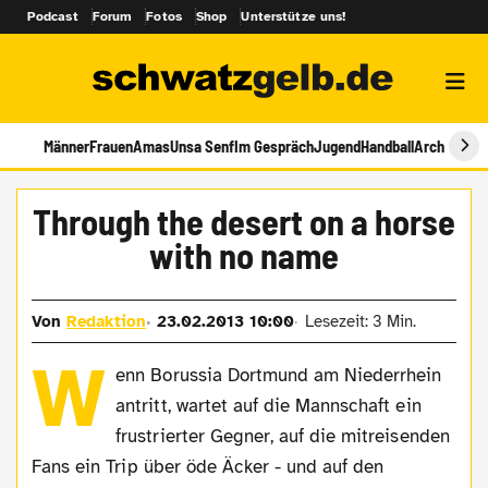
Podcast
Forum
Fotos
Shop
Unterstütze uns!
Männer
Frauen
Amas
Unsa Senf
Im Gespräch
Jugend
Handball
Archiv
Through the desert on a horse
with no name
Von
Redaktion
23.02.2013 10:00
Lesezeit: 3 Min.
W
enn Borussia Dortmund am Niederrhein
antritt, wartet auf die Mannschaft ein
frustrierter Gegner, auf die mitreisenden
Fans ein Trip über öde Äcker - und auf den