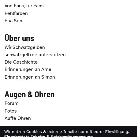
Von Fans, für Fans
Fehlfarben
Eua Senf
Über uns
Wir Schwatzgelben
schwatzgelb.de unterstützen
Die Geschichte
Erinnerungen an Arne
Erinnerungen an Simon
Augen & Ohren
Forum
Fotos
Auffe Ohren
Wir nutzen Cookies & externe Inhalte nur mit eurer Einwilligung.
2026 - schwatzgelb.de |
Impressum
|
Datenschutz
|
Eingebettete Inhalte & Reichweitenmessung
.