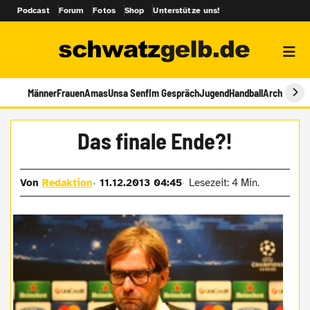
Podcast
Forum
Fotos
Shop
Unterstütze uns!
Männer
Frauen
Amas
Unsa Senf
Im Gespräch
Jugend
Handball
Archiv
Das finale Ende?!
Von
Redaktion
11.12.2013 04:45
Lesezeit: 4 Min.