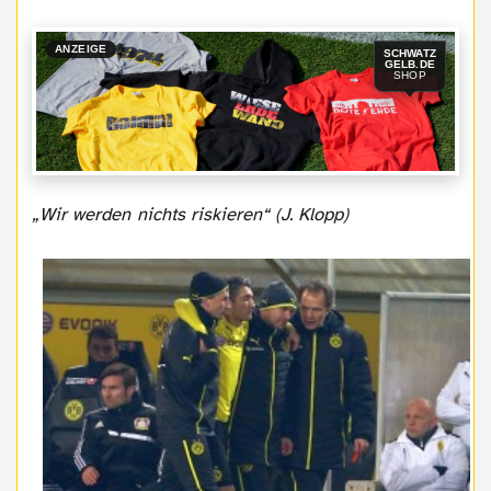
ANZEIGE
SCHWATZ
GELB.DE
SHOP
„Wir werden nichts riskieren“ (J. Klopp)