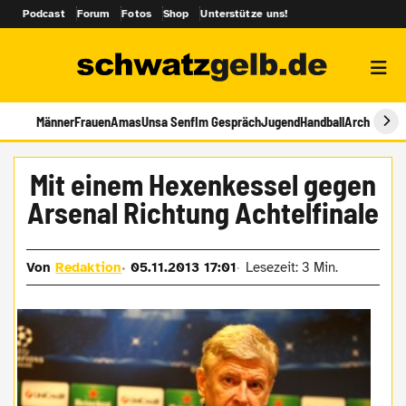
Podcast
Forum
Fotos
Shop
Unterstütze uns!
Männer
Frauen
Amas
Unsa Senf
Im Gespräch
Jugend
Handball
Archiv
Mit einem Hexenkessel gegen
Arsenal Richtung Achtelfinale
Von
Redaktion
05.11.2013 17:01
Lesezeit: 3 Min.