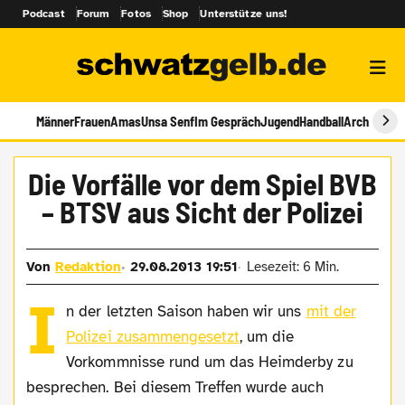
Podcast
Forum
Fotos
Shop
Unterstütze uns!
Männer
Frauen
Amas
Unsa Senf
Im Gespräch
Jugend
Handball
Archiv
Die Vorfälle vor dem Spiel BVB
– BTSV aus Sicht der Polizei
Von
Redaktion
29.08.2013 19:51
Lesezeit: 6 Min.
I
n der letzten Saison haben wir uns
mit der
Polizei zusammengesetzt
, um die
Vorkommnisse rund um das Heimderby zu
besprechen. Bei diesem Treffen wurde auch