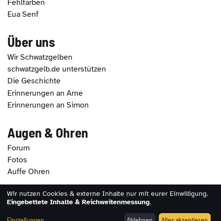
Fehlfarben
Eua Senf
Über uns
Wir Schwatzgelben
schwatzgelb.de unterstützen
Die Geschichte
Erinnerungen an Arne
Erinnerungen an Simon
Augen & Ohren
Forum
Fotos
Auffe Ohren
Wir nutzen Cookies & externe Inhalte nur mit eurer Einwilligung.
2026 - schwatzgelb.de |
Impressum
|
Datenschutz
|
Eingebettete Inhalte & Reichweitenmessung
.
Erklärung zur Barrierefreiheit
|
Cookie-Einstellungen
Einstellungen
Ablehnen
Alles akzeptieren