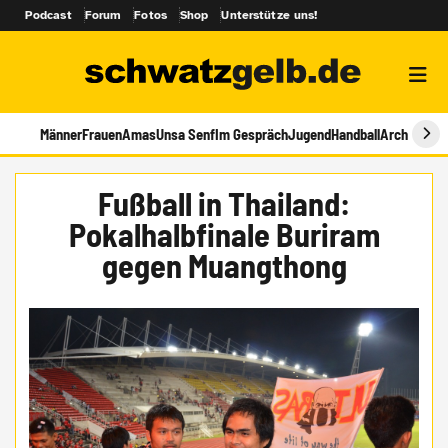
Podcast
Forum
Fotos
Shop
Unterstütze uns!
Männer
Frauen
Amas
Unsa Senf
Im Gespräch
Jugend
Handball
Archiv
Fußball in Thailand:
Pokalhalbfinale Buriram
gegen Muangthong