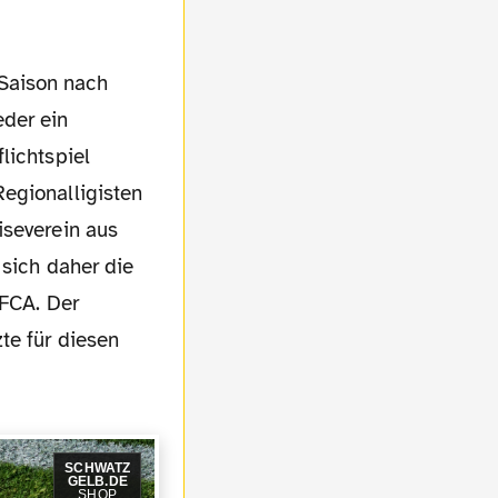
eder ein
lichtspiel
egionalligisten
iseverein aus
 sich daher die
 FCA. Der
te für diesen
SCHWATZ
GELB.DE
SHOP