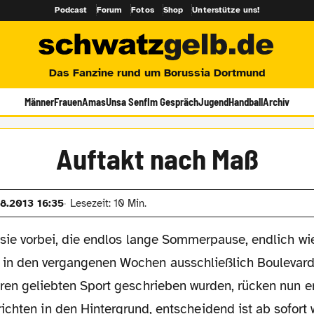
Podcast
Forum
Fotos
Shop
Unterstütze uns!
Das Fanzine rund um Borussia Dortmund
Männer
Frauen
Amas
Unsa Senf
Im Gespräch
Jugend
Handball
Archiv
Auftakt nach Maß
08.2013 16:35
Lesezeit: 10 Min.
t sie vorbei, die endlos lange Sommerpause, endlich wi
n den vergangenen Wochen ausschließlich Boulevard
ren geliebten Sport geschrieben wurden, rücken nun e
ichten in den Hintergrund, entscheidend ist ab sofort