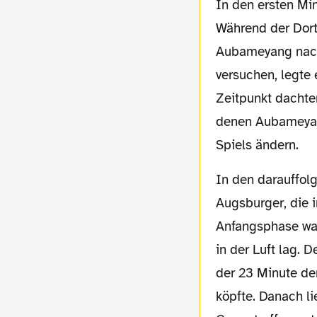
In den ersten Minuten des Spiels zeigten alle Akteure ihre Lust auf die neue Saison.
Während der Dort
Aubameyang nach 
versuchen, legte 
Zeitpunkt dachten
denen Aubameyang
Spiels ändern.
In den darauffolgenden Spielminuten tat sich der BVB sichtbar schwer gegen die
Augsburger, die 
Anfangsphase war
in der Luft lag.
der 23 Minute de
köpfte. Danach l