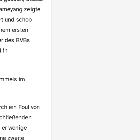
bameyang zeigte
rt und schob
inem ersten
ler des BVBs
 in
rch ein Foul von
schließenden
 er wenige
ine zweite