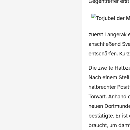
Gegentreffer erst
zuerst Langerak 
anschließend Sve
entschärfen. Kur
Die zweite Halbzeit begann ähnlich wie die erste, mit einer Chance für Aubameyang.
Nach einem Steil
halbrechter Posi
Torwart. Anhand 
neuen Dortmunder
bestätigte. Er ist
braucht, um dami