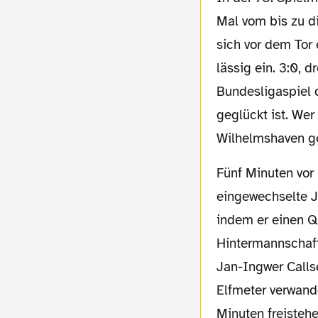
Mal vom bis zu 
sich vor dem Tor
lässig ein. 3:0,
Bundesligaspiel 
geglückt ist. We
Wilhelmshaven g
Fünf Minuten vor Ende des Spiels zeigte der
eingewechselte 
indem er einen 
Hintermannschaft
Jan-Ingwer Call
Elfmeter verwand
Minuten freistehe