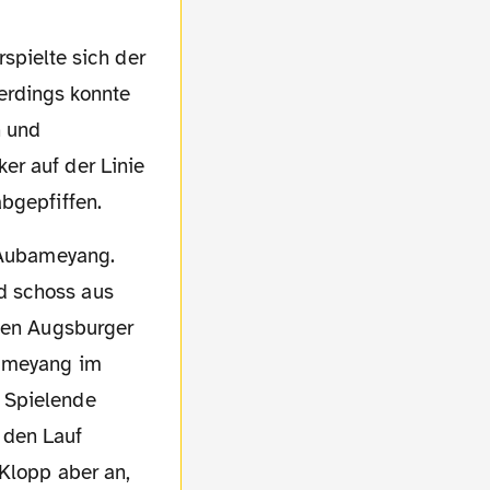
erdings konnte
n und
er auf der Linie
bgepfiffen.
d schoss aus
 den Augsburger
bameyang im
 Spielende
n den Lauf
 Klopp aber an,