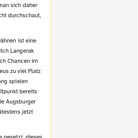
man sich daher
cht durchschaut,
itch Langerak
sich Chancen im
us zu viel Platz
ang spielen
itpunkt bereits
die Augsburger
testens jetzt