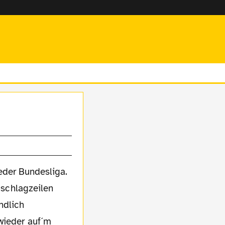
eder Bundesliga.
schlagzeilen
ndlich
 wieder auf´m