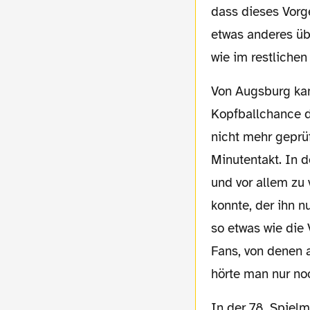
dass dieses Vorg
etwas anderes üb
wie im restlichen
Von Augsburg kam in der zweiten Halbzeit nicht mehr viel, einzig zu erwähnen ist eine
Kopfballchance d
nicht mehr geprü
Minutentakt. In 
und vor allem zu
konnte, der ihn n
so etwas wie die
Fans, von denen a
hörte man nur no
In der 78. Spielminute wurde Aubameyang erneut per Steilpass in Szene gesetzt, dieses