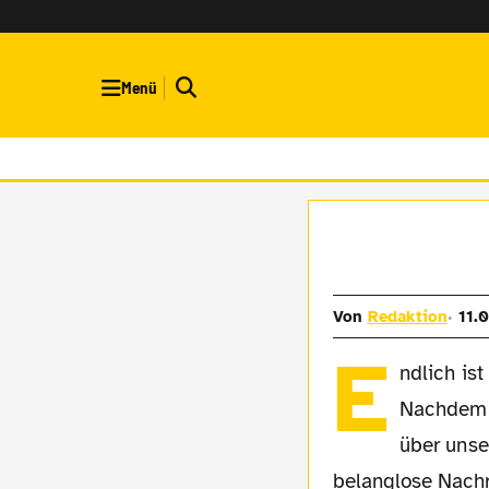
Menü
Von
Redaktion
11.
E
ndlich is
Nachdem i
über unse
belanglose Nachr