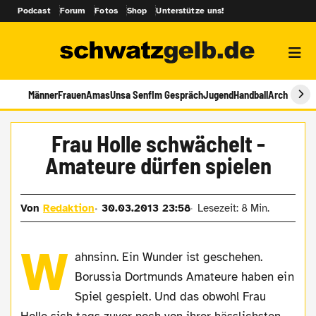
Podcast
Forum
Fotos
Shop
Unterstütze uns!
Männer
Frauen
Amas
Unsa Senf
Im Gespräch
Jugend
Handball
Archiv
Frau Holle schwächelt -
Amateure dürfen spielen
Von
Redaktion
30.03.2013 23:58
Lesezeit: 8 Min.
W
ahnsinn. Ein Wunder ist geschehen.
Borussia Dortmunds Amateure haben ein
Spiel gespielt. Und das obwohl Frau