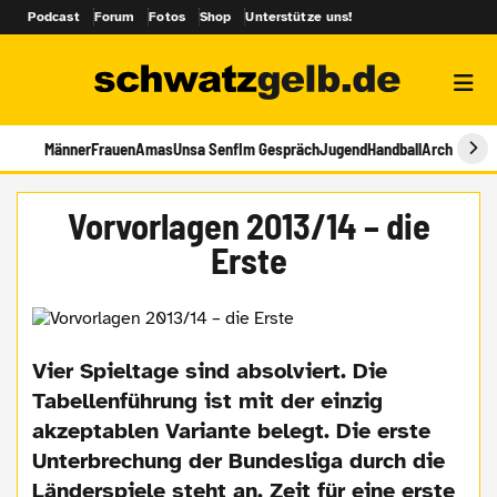
Podcast
Forum
Fotos
Shop
Unterstütze uns!
Männer
Frauen
Amas
Unsa Senf
Im Gespräch
Jugend
Handball
Archiv
Vorvorlagen 2013/14 – die
Erste
Vier Spieltage sind absolviert. Die
Tabellenführung ist mit der einzig
akzeptablen Variante belegt. Die erste
Unterbrechung der Bundesliga durch die
Länderspiele steht an. Zeit für eine erste