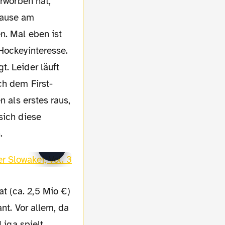
erworben hat,
pause am
n. Mal eben ist
Hockeyinteresse.
. Leider läuft
ch dem First-
n als erstes raus,
sich diese
.
t (ca. 2,5 Mio €)
nt. Vor allem, da
Liga spielt.