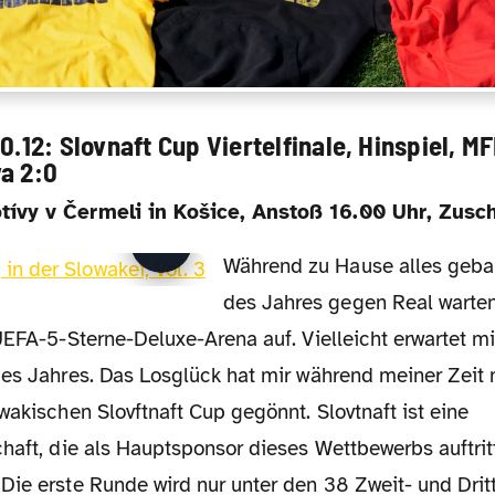
0.12: Slovnaft Cup Viertelfinale, Hinspiel, M
a 2:0
tívy v Čermeli
in Košice, Anstoß 16.00 Uhr, Zusc
Während zu Hause alles gebannt auf das Spiel
des Jahres gegen Real warte
UEFA-5-Sterne-Deluxe-Arena auf. Vielleicht erwartet mi
des Jahres. Das Losglück hat mir während meiner Zeit 
wakischen Slovftnaft Cup gegönnt. Slovtnaft ist eine
haft, die als Hauptsponsor dieses Wettbewerbs auftritt
ie erste Runde wird nur unter den 38 Zweit- und Dritt