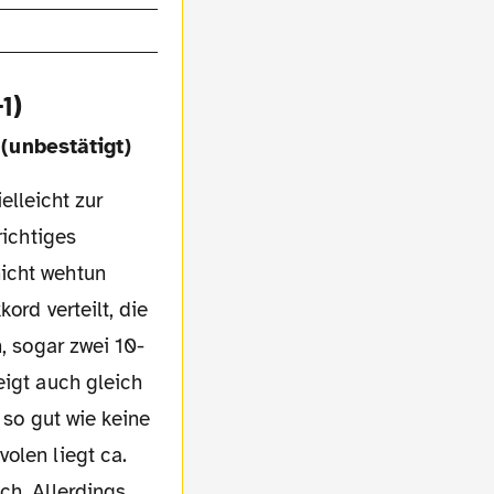
1)
 (unbestätigt)
richtiges
icht wehtun
ord verteilt, die
, sogar zwei 10-
eigt auch gleich
 so gut wie keine
olen liegt ca.
ch. Allerdings