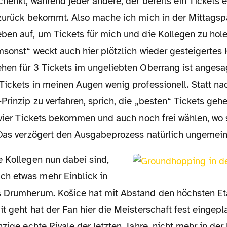
chenkt, während jeder andere, der bereits ein Tickets 
 zurück bekommt. Also mache ich mich in der Mittags
ben auf, um Tickets für mich und die Kollegen zu hole
msonst“ weckt auch hier plötzlich wieder gesteigertes 
hen für 3 Tickets im ungeliebten Oberrang ist angesagt
Tickets in meinen Augen wenig professionell. Statt na
Prinzip zu verfahren, sprich, die „besten“ Tickets gehe
 vier Tickets bekommen und auch noch frei wählen, wo 
 Das verzögert den Ausgabeprozess natürlich ungemein
h etwas mehr Einblick in
 Drumherum. Košice hat mit Abstand den höchsten Eta
t geht hat der Fan hier die Meisterschaft fest eingepla
nzige echte Rivale der letzten Jahre, nicht mehr in der 