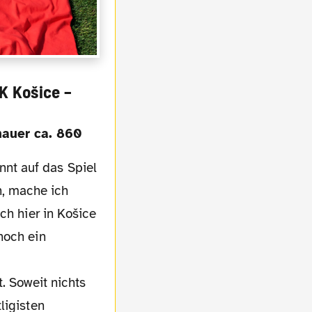
FK Košice –
hauer ca. 860
n, mache ich
ch hier in Košice
noch ein
. Soweit nichts
ligisten