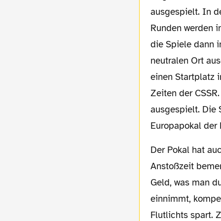
ausgespielt. In d
Runden werden im
die Spiele dann 
neutralen Ort aus
einen Startplatz 
Zeiten der CSSR.
ausgespielt. Die
Europapokal der 
Der Pokal hat auch hier seine eigenen Gesetze, was sich gleich in der ungewöhnlichen
Anstoßzeit bemer
Geld, was man du
einnimmt, kompen
Flutlichts spart.