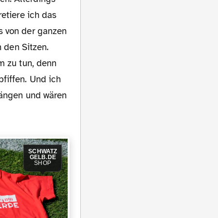
etiere ich das
s von der ganzen
n den Sitzen.
m zu tun, denn
fiffen. Und ich
Rängen und wären
SCHWATZ
GELB.DE
SHOP