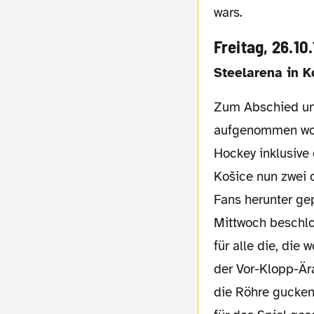
wars.
Freitag, 26.10
Steelarena in 
Zum Abschied und für die wirklich tolle und nette Art und Weise, wie ich her
aufgenommen word
Hockey inklusive
Košice nun zwei 
Fans herunter ge
Mittwoch beschlos
für alle die, die 
der Vor-Klopp-Ära
die Röhre gucken