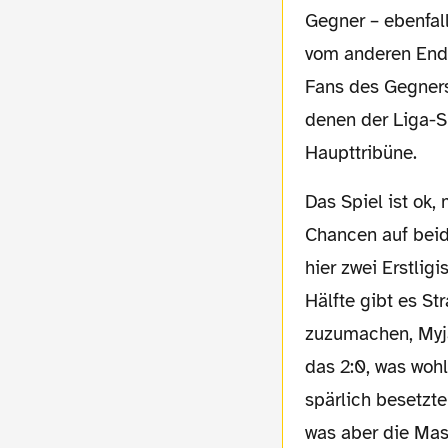
Gegner – ebenfal
vom anderen Ende
Fans des Gegners 
denen der Liga-Sp
Haupttribüne.
Das Spiel ist ok, meine Erwartungen aber sowieso auf Sparflamme. Es gibt viele gute
Chancen auf beide
hier zwei Erstlig
Hälfte gibt es St
zuzumachen, Myja
das 2:0, was wohl
spärlich besetzt
was aber die Mas