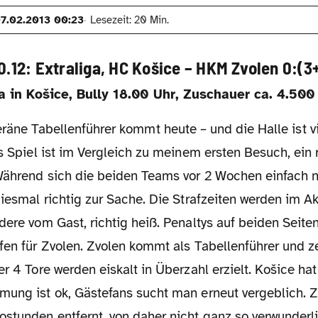
7.02.2013 00:23
Lesezeit: 20 Min.
0.12: Extraliga, HC Košice – HKM Zvolen 0:(3+
a in Košice, Bully 18.00 Uhr, Zuschauer ca. 4.500
as Spiel ist im Vergleich zu meinem ersten Besuch, ein 
Während sich die beiden Teams vor 2 Wochen einfach n
diesmal richtig zur Sache. Die Strafzeiten werden im Akk
dere vom Gast, richtig heiß. Penaltys auf beiden Seiten
fen für Zvolen. Zvolen kommt als Tabellenführer und z
er 4 Tore werden eiskalt in Überzahl erzielt. Košice hat
ung ist ok, Gästefans sucht man erneut vergeblich. Zv
stunden entfernt, von daher nicht ganz so verwunderli