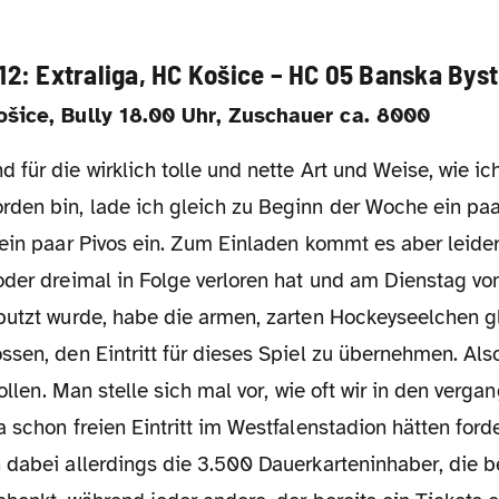
.12: Extraliga, HC Košice – HC 05 Banska Byst
Košice, Bully 18.00 Uhr, Zuschauer ca. 8000
en bin, lade ich gleich zu Beginn der Woche ein pa
 ein paar Pivos ein. Zum Einladen kommt es aber leide
oder dreimal in Folge verloren hat und am Dienstag v
putzt wurde, habe die armen, zarten Hockeyseelchen g
sen, den Eintritt für dieses Spiel zu übernehmen. Also, 
wollen. Man stelle sich mal vor, wie oft wir in den verg
 schon freien Eintritt im Westfalenstadion hätten for
 dabei allerdings die 3.500 Dauerkarteninhaber, die