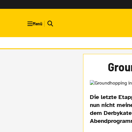
Menü
Grou
Die letzte Etap
nun nicht mein
dem Derbykater
Abendprogram