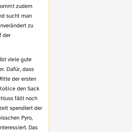
- kommt zudem
end sucht man
unverändert zu
f der
r. Dafür, dass
Mitte der ersten
 Košice den Sack
hluss fällt noch
zeit spendiert der
isschen Pyro,
nteressiert. Das