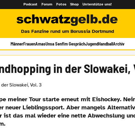
Podcast
Forum
Fotos
Shop
Unterstütze uns!
Das Fanzine rund um Borussia Dortmund
Männer
Frauen
Amas
Unsa Senf
Im Gespräch
Jugend
Handball
Archiv
ndhopping in der Slowakei, V
pe meiner Tour starte erneut mit Eishockey. Nein
er neuer Lieblingssport. Aber mangels Alternati
 ist das mal wieder eine nette Abwechslung und
m.