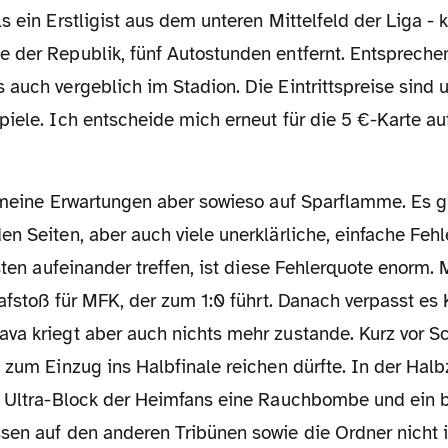
ls ein Erstligist aus dem unteren Mittelfeld der Liga 
 der Republik, fünf Autostunden entfernt. Entsprech
auch vergeblich im Stadion. Die Eintrittspreise sind 
iele. Ich entscheide mich erneut für die 5 €-Karte au
n Seiten, aber auch viele unerklärliche, einfache Fehle
isten aufeinander treffen, ist diese Fehlerquote enorm. 
rafstoß für MFK, der zum 1:0 führt. Danach verpasst es
va kriegt aber auch nichts mehr zustande. Kurz vor Sc
 zum Einzug ins Halbfinale reichen dürfte. In der Halb
e Ultra-Block der Heimfans eine Rauchbombe und ein b
sen auf den anderen Tribünen sowie die Ordner nicht i