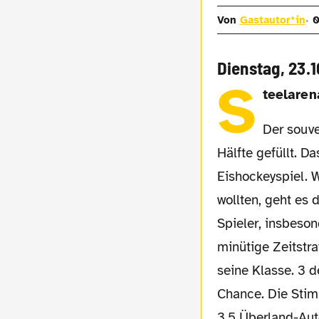
Von
Gastautor*in
0
Dienstag, 23.1
S
teelaren
Der souveräne Tabellenführer kommt heute – und die Halle ist vielleicht zur
Hälfte gefüllt. D
Eishockeyspiel. 
wollten, geht es 
Spieler, insbeson
minütige Zeitstra
seine Klasse. 3 d
Chance. Die Stimm
3,5 Überland-Auto