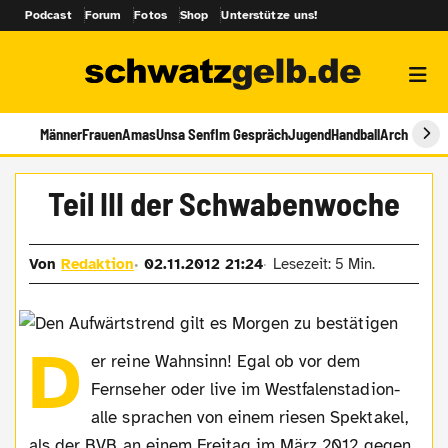
Podcast
Forum
Fotos
Shop
Unterstütze uns!
Männer
Frauen
Amas
Unsa Senf
Im Gespräch
Jugend
Handball
Archiv
Teil III der Schwabenwoche
Von
Redaktion
02.11.2012 21:24
Lesezeit: 5 Min.
D
er reine Wahnsinn! Egal ob vor dem
Fernseher oder live im Westfalenstadion-
alle sprachen von einem riesen Spektakel,
als der BVB an einem Freitag im März 2012 gegen