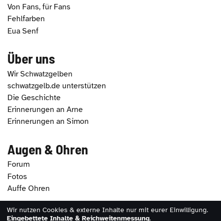
Von Fans, für Fans
Fehlfarben
Eua Senf
Über uns
Wir Schwatzgelben
schwatzgelb.de unterstützen
Die Geschichte
Erinnerungen an Arne
Erinnerungen an Simon
Augen & Ohren
Forum
Fotos
Auffe Ohren
Wir nutzen Cookies & externe Inhalte nur mit eurer Einwilligung.
2026 - schwatzgelb.de |
Impressum
|
Datenschutz
|
Eingebettete Inhalte & Reichweitenmessung
.