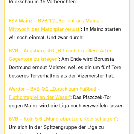
Rückschau in 16 Vorberichten:
FSV Mainz – BVB 1:2 „Bericht aus Mainz –
Mittwoch, der Matchplanverlust"
: In Mainz starten
wir noch einmal. Und zwar durch!
BVB – Augsburg 4:0 „09 noch skurillere Arten,
Gegentore zu kriegen"
: Am Ende wird Borussia
Dortmund erneut Meister, weil es ein um fünf Tore
besseres Torverhältnis als der Vizemeister hat.
Werder – BVB 0:2 „Zurück zum Fußball –
Flutlichtspiel an der Weser"
: Das Piszczek-Tor
gegen Mainz wird die Liga noch verzweifeln lassen.
BVB – Köln 5:0 „Mund abputzen, Köln schlagen"
:
Um sich in der Spitzengruppe der Liga zu