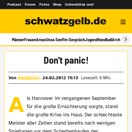
Podcast
Forum
Fotos
Shop
Unterstütze uns!
Männer
Frauen
Amas
Unsa Senf
Im Gespräch
Jugend
Handball
Archiv
Don't panic!
Von
Redaktion
24.02.2012 15:13
Lesezeit: 6 Min.
A
ls Hannover im vergangenen September
für die große Ernüchterung sorgte, stand
die große Krise ins Haus. Der schlechteste
Meister aller Zeiten stand bereits nach wenigen
Spieltagen vor dem Scherbenhaufen der