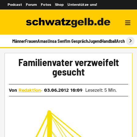
Podcast
Forum
Fotos
Shop
Unterstütze uns!
Männer
Frauen
Amas
Unsa Senf
Im Gespräch
Jugend
Handball
Archiv
Familienvater verzweifelt
gesucht
Von
Redaktion
03.06.2012 10:09
Lesezeit: 5 Min.